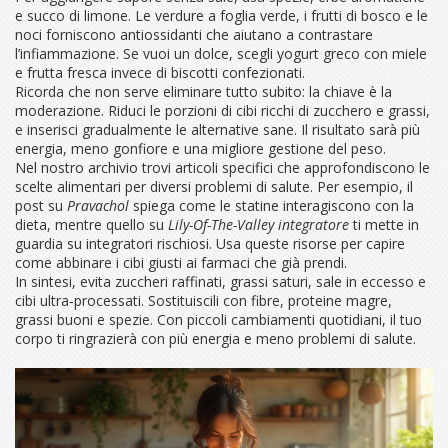
e succo di limone. Le verdure a foglia verde, i frutti di bosco e le
noci forniscono antiossidanti che aiutano a contrastare
l’infiammazione. Se vuoi un dolce, scegli yogurt greco con miele
e frutta fresca invece di biscotti confezionati.
Ricorda che non serve eliminare tutto subito: la chiave è la
moderazione. Riduci le porzioni di cibi ricchi di zucchero e grassi,
e inserisci gradualmente le alternative sane. Il risultato sarà più
energia, meno gonfiore e una migliore gestione del peso.
Nel nostro archivio trovi articoli specifici che approfondiscono le
scelte alimentari per diversi problemi di salute. Per esempio, il
post su
Pravachol
spiega come le statine interagiscono con la
dieta, mentre quello su
Lily-Of-The-Valley integratore
ti mette in
guardia su integratori rischiosi. Usa queste risorse per capire
come abbinare i cibi giusti ai farmaci che già prendi.
In sintesi, evita zuccheri raffinati, grassi saturi, sale in eccesso e
cibi ultra‑processati. Sostituiscili con fibre, proteine magre,
grassi buoni e spezie. Con piccoli cambiamenti quotidiani, il tuo
corpo ti ringrazierà con più energia e meno problemi di salute.