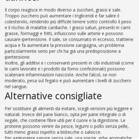
Il corpo reagisce in modo diverso a zuccheri, grassi e sale.
Troppo zucchero può aumentare i trigliceridi e far salire il
colesterolo, rendendo più difficile tenere sotto controllo il peso
e il rischio di malattie cardiache. I grassi saturi, presenti in carni
grasse, formaggi e fritti, influiscono sulle arterie e possono
causare ipertensione. Il sale, se consumato in eccesso, trattiene
acqua e fa aumentare la pressione sanguigna, un problema
particolarmente serio per chi ha già una predisposizione a
ipertensione.
Inoltre, gli additivi e i conservanti presenti in cibi industriali (come
le carni lavorate e i prodotti da forno confezionati) possono
scatenare infiammazioni nascoste. Anche l’alcol, se non
moderato, pesa sul fegato e può aumentare i livelli di zucchero
nel sangue.
Alternative consigliate
Per sostituire gli alimenti da evitare, scegli versioni più leggere e
naturali. Invece del pane bianco, opta per pane integrale o di
segale, che contiene fibre utili per il cuore e la digestione. Le
proteine possono venire da pesce, legumi o pollo senza pelle,
tutti meno grassi rispetto a bistecche o salsicce.
Per aggiungere sapore senza sale, usa spezie, erbe aromatiche