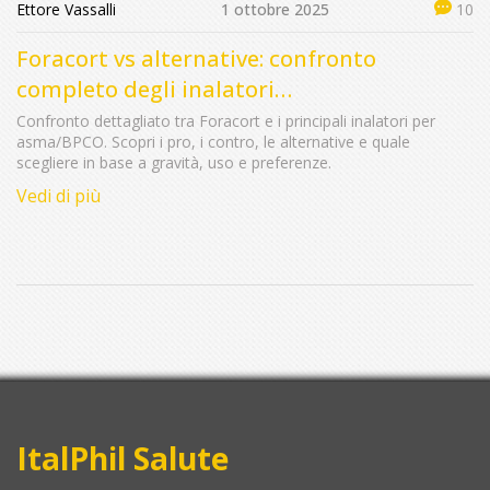
Ettore Vassalli
1 ottobre 2025
10
Foracort vs alternative: confronto
completo degli inalatori
Formoterol/Budesonide
Confronto dettagliato tra Foracort e i principali inalatori per
asma/BPCO. Scopri i pro, i contro, le alternative e quale
scegliere in base a gravità, uso e preferenze.
Vedi di più
ItalPhil Salute