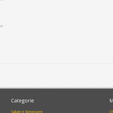
ri
Categorie
M
Salute e Benessere
C