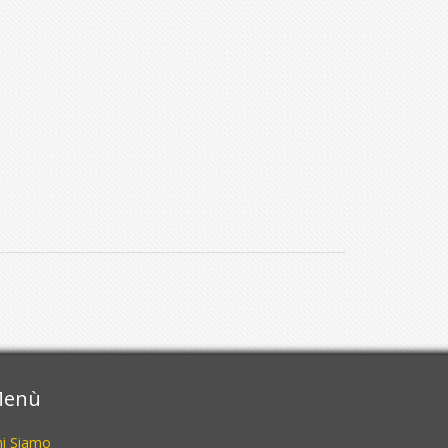
enù
hi Siamo