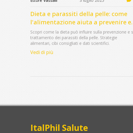
Ettore Vassalli
3 luglio 2025
Dieta e parassiti della pelle: come
l'alimentazione aiuta a prevenire e
trattare le infezioni cutanee
Scopri come la dieta può influire sulla prevenzione e s
trattamento dei parassiti della pelle. Strategie
alimentari, cibi consigliati e dati scientifici.
Vedi di più
ItalPhil Salute