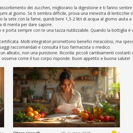
 l’assorbimento dei zuccheri, migliorano la digestione e ti fanno sentire
egumi al giorno. Se ti sembra difficile, prova una minestra di lenticchie
 sete con la fame, quindi bere 1,5‑2 litri di acqua al giorno aiuta a con
ia di menta per dare sapore.
lo e porta sempre con te una tazza riutilizzabile. Quando la bottiglia 
certificata. Molti integratori promettono benefici miracolosi, ma spess
dosaggi raccomandati e consulta il tuo farmacista o medico.
a un alleato, non una punizione. Ricorda: piccoli cambiamenti costanti
 e osserva come il tuo corpo risponde. Buon appetito e buona salute!