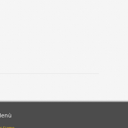
enù
hi Siamo