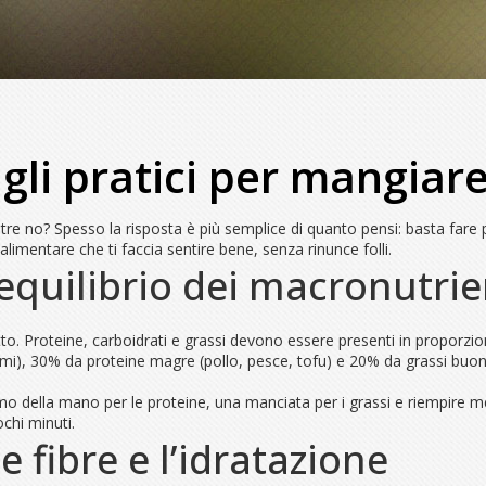
igli pratici per mangia
tre no? Spesso la risposta è più semplice di quanto pensi: basta fare p
limentare che ti faccia sentire bene, senza rinunce folli.
: equilibrio dei macronutrie
to. Proteine, carboidrati e grassi devono essere presenti in proporzio
egumi), 30% da proteine magre (pollo, pesce, tofu) e 20% da grassi buo
mo della mano per le proteine, una manciata per i grassi e riempire m
ochi minuti.
 fibre e l’idratazione