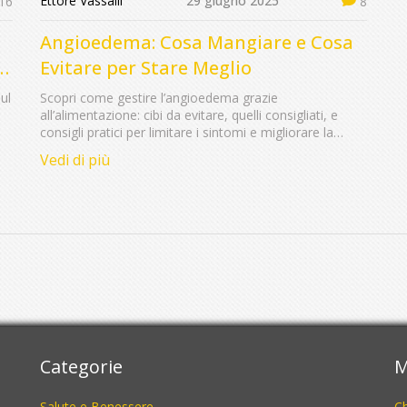
Ettore Vassalli
29 giugno 2025
16
8
Angioedema: Cosa Mangiare e Cosa
Evitare per Stare Meglio
ul
Scopri come gestire l’angioedema grazie
all’alimentazione: cibi da evitare, quelli consigliati, e
consigli pratici per limitare i sintomi e migliorare la
qualità della vita.
Vedi di più
Categorie
M
Salute e Benessere
C