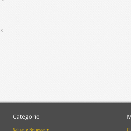
ix
Categorie
M
Salute e Benessere
C