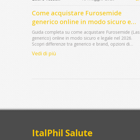
Come acquistare Furosemide
generico online in modo sicuro e
legale nel 2026
Guida completa su come acquistare Furosemide (Las
generico) online in modo sicuro e legale nel 2026.
Scopri differenze tra generico e brand, opzioni di
telemedicina, prezzi reali e come evitare farmacie
Vedi di più
illegali.
ItalPhil Salute