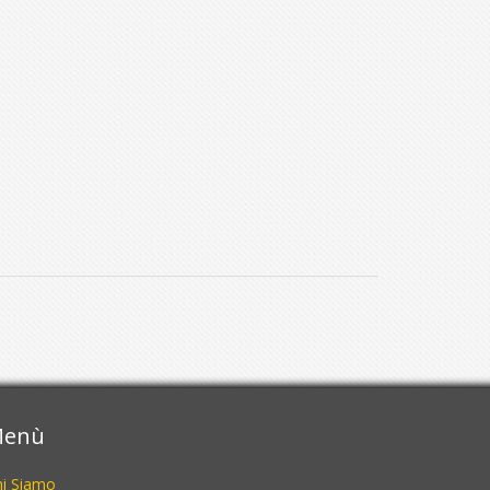
enù
hi Siamo