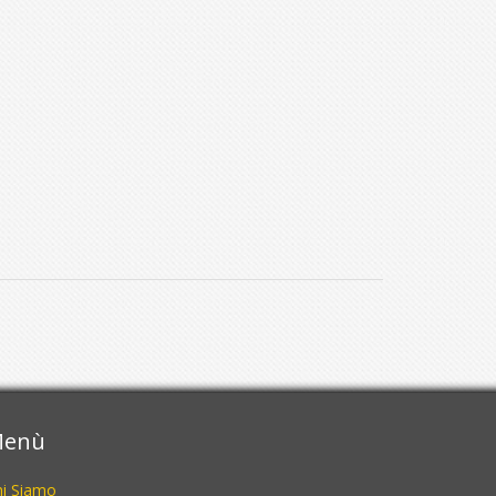
enù
hi Siamo