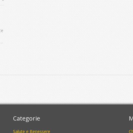
ce
Categorie
M
Salute e Benessere
C