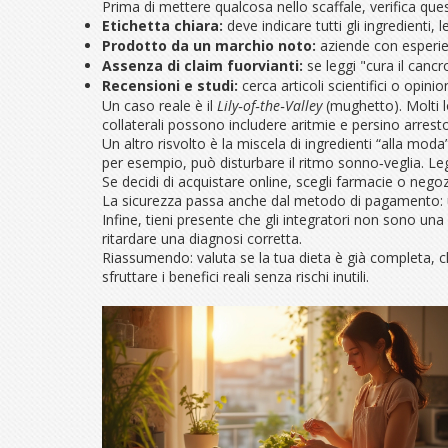
Prima di mettere qualcosa nello scaffale, verifica ques
Etichetta chiara:
deve indicare tutti gli ingredienti, 
Prodotto da un marchio noto:
aziende con esperien
Assenza di claim fuorvianti:
se leggi "cura il cancr
Recensioni e studi:
cerca articoli scientifici o opin
Un caso reale è il
Lily‑of‑the‑Valley
(mughetto). Molti lo
collaterali possono includere aritmie e persino arrest
Un altro risvolto è la miscela di ingredienti “alla m
per esempio, può disturbare il ritmo sonno‑veglia. Legg
Se decidi di acquistare online, scegli farmacie o negozi
La sicurezza passa anche dal metodo di pagamento: u
Infine, tieni presente che gli integratori non sono un
ritardare una diagnosi corretta.
Riassumendo: valuta se la tua dieta è già completa, chi
sfruttare i benefici reali senza rischi inutili.