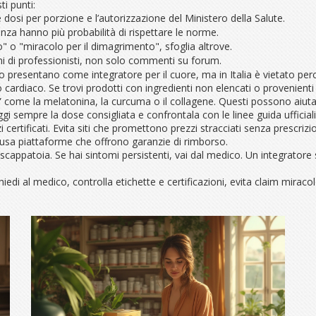
ti punti:
le dosi per porzione e l’autorizzazione del Ministero della Salute.
za hanno più probabilità di rispettare le norme.
o" o "miracolo per il dimagrimento", sfoglia altrove.
ioni di professionisti, non solo commenti su forum.
 presentano come integratore per il cuore, ma in Italia è vietato perché
o cardiaco. Se trovi prodotti con ingredienti non elencati o provenienti
oda” come la melatonina, la curcuma o il collagene. Questi possono ai
i sempre la dose consigliata e confrontala con le linee guida ufficiali
 certificati. Evita siti che promettono prezzi stracciati senza prescriz
sa piattaforme che offrono garanzie di rimborso.
a scappatoia. Se hai sintomi persistenti, vai dal medico. Un integrato
edi al medico, controlla etichette e certificazioni, evita claim miracol