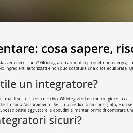
ntare: cosa sapere, risc
è davvero necessario? Gli integratori alimentari promettono energia, sal
ingredienti autorizzati e non può sostituire una dieta equilibrata. Qui
ile un integratore?
ti, ma di solito li trova nel cibo. Gli integratori entrano in gioco in cas
e limitano l’assorbimento. Se il tuo medico ti ha consigliato, è un segna
ine. Spesso basta aggiustare le abitudini alimentari prima di comprare 
egratori sicuri?