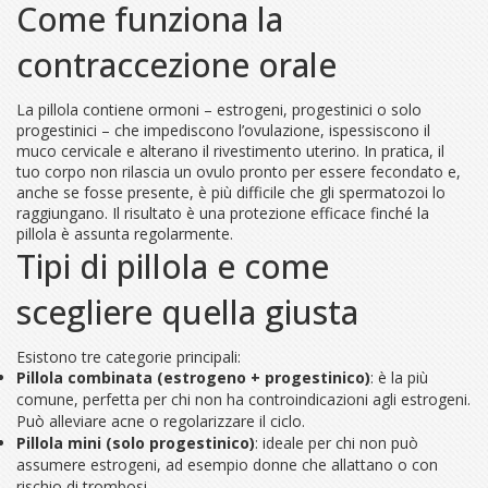
Come funziona la
contraccezione orale
La pillola contiene ormoni – estrogeni, progestinici o solo
progestinici – che impediscono l’ovulazione, ispessiscono il
muco cervicale e alterano il rivestimento uterino. In pratica, il
tuo corpo non rilascia un ovulo pronto per essere fecondato e,
anche se fosse presente, è più difficile che gli spermatozoi lo
raggiungano. Il risultato è una protezione efficace finché la
pillola è assunta regolarmente.
Tipi di pillola e come
scegliere quella giusta
Esistono tre categorie principali:
Pillola combinata (estrogeno + progestinico)
: è la più
comune, perfetta per chi non ha controindicazioni agli estrogeni.
Può alleviare acne o regolarizzare il ciclo.
Pillola mini (solo progestinico)
: ideale per chi non può
assumere estrogeni, ad esempio donne che allattano o con
rischio di trombosi.