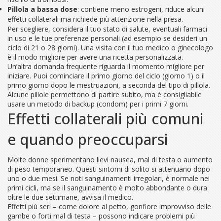
Pillola a bassa dose
: contiene meno estrogeni, riduce alcuni
effetti collaterali ma richiede più attenzione nella presa.
Per scegliere, considera il tuo stato di salute, eventuali farmaci
in uso e le tue preferenze personali (ad esempio se desideri un
ciclo di 21 o 28 giorni). Una visita con il tuo medico o ginecologo
è il modo migliore per avere una ricetta personalizzata.
Un’altra domanda frequente riguarda il momento migliore per
iniziare. Puoi cominciare il primo giorno del ciclo (giorno 1) o il
primo giorno dopo le mestruazioni, a seconda del tipo di pillola.
Alcune pillole permettono di partire subito, ma è consigliabile
usare un metodo di backup (condom) per i primi 7 giorni.
Effetti collaterali più comuni
e quando preoccuparsi
Molte donne sperimentano lievi nausea, mal di testa o aumento
di peso temporaneo. Questi sintomi di solito si attenuano dopo
uno o due mesi. Se noti sanguinamenti irregolari, è normale nei
primi cicli, ma se il sanguinamento è molto abbondante o dura
oltre le due settimane, avvisa il medico.
Effetti più seri – come dolore al petto, gonfiore improvviso delle
gambe o forti mal di testa – possono indicare problemi più