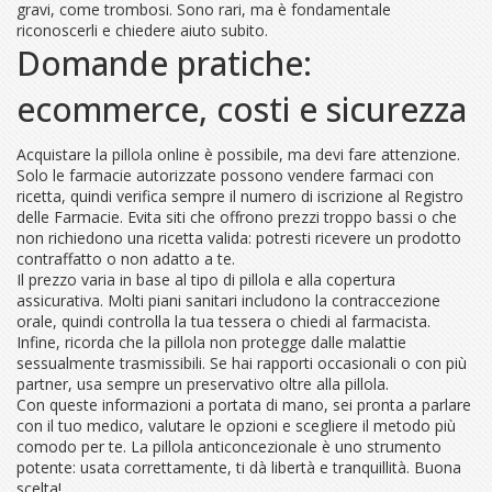
gravi, come trombosi. Sono rari, ma è fondamentale
riconoscerli e chiedere aiuto subito.
Domande pratiche:
ecommerce, costi e sicurezza
Acquistare la pillola online è possibile, ma devi fare attenzione.
Solo le farmacie autorizzate possono vendere farmaci con
ricetta, quindi verifica sempre il numero di iscrizione al Registro
delle Farmacie. Evita siti che offrono prezzi troppo bassi o che
non richiedono una ricetta valida: potresti ricevere un prodotto
contraffatto o non adatto a te.
Il prezzo varia in base al tipo di pillola e alla copertura
assicurativa. Molti piani sanitari includono la contraccezione
orale, quindi controlla la tua tessera o chiedi al farmacista.
Infine, ricorda che la pillola non protegge dalle malattie
sessualmente trasmissibili. Se hai rapporti occasionali o con più
partner, usa sempre un preservativo oltre alla pillola.
Con queste informazioni a portata di mano, sei pronta a parlare
con il tuo medico, valutare le opzioni e scegliere il metodo più
comodo per te. La pillola anticoncezionale è uno strumento
potente: usata correttamente, ti dà libertà e tranquillità. Buona
scelta!