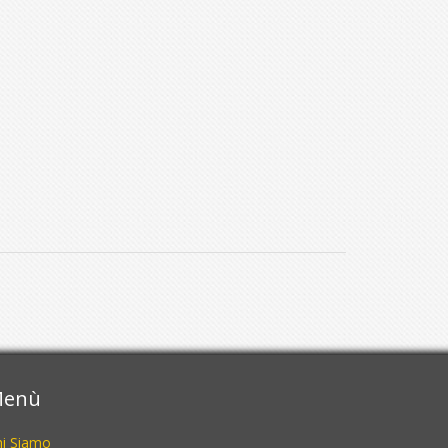
enù
hi Siamo