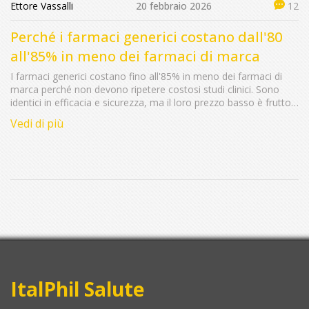
Ettore Vassalli
20 febbraio 2026
12
Perché i farmaci generici costano dall'80
all'85% in meno dei farmaci di marca
I farmaci generici costano fino all'85% in meno dei farmaci di
marca perché non devono ripetere costosi studi clinici. Sono
identici in efficacia e sicurezza, ma il loro prezzo basso è frutto
di concorrenza e regole chiare.
Vedi di più
ItalPhil Salute