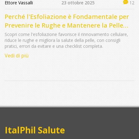
Ettore Vassalli
23 ottobre 2025
12
Perché l'Esfoliazione è Fondamentale per
Prevenire le Rughe e Mantenere la Pelle
Sana
Scopri come l'esfoliazione favorisce il rinnovamento cellulare,
riduce le rughe e migliora la salute della pelle, con consigli
pratici, errori da evitare e una checklist completa.
Vedi di più
ItalPhil Salute