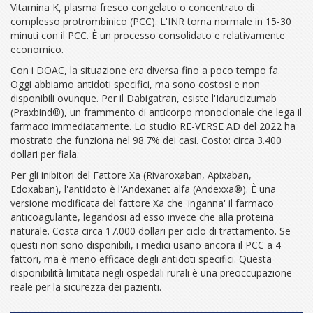
Vitamina K, plasma fresco congelato o concentrato di
complesso protrombinico (PCC). L'INR torna normale in 15-30
minuti con il PCC. È un processo consolidato e relativamente
economico.
Con i DOAC, la situazione era diversa fino a poco tempo fa.
Oggi abbiamo antidoti specifici, ma sono costosi e non
disponibili ovunque. Per il Dabigatran, esiste l'
Idarucizumab
(Praxbind®)
, un frammento di anticorpo monoclonale che lega il
farmaco immediatamente. Lo studio RE-VERSE AD del 2022 ha
mostrato che funziona nel 98.7% dei casi. Costo: circa 3.400
dollari per fiala.
Per gli inibitori del Fattore Xa (Rivaroxaban, Apixaban,
Edoxaban), l'antidoto è l'
Andexanet alfa
(Andexxa®). È una
versione modificata del fattore Xa che 'inganna' il farmaco
anticoagulante, legandosi ad esso invece che alla proteina
naturale. Costa circa 17.000 dollari per ciclo di trattamento. Se
questi non sono disponibili, i medici usano ancora il PCC a 4
fattori, ma è meno efficace degli antidoti specifici. Questa
disponibilità limitata negli ospedali rurali è una preoccupazione
reale per la sicurezza dei pazienti.