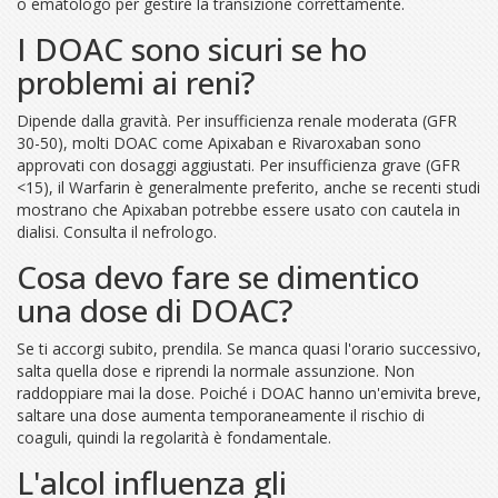
o ematologo per gestire la transizione correttamente.
I DOAC sono sicuri se ho
problemi ai reni?
Dipende dalla gravità. Per insufficienza renale moderata (GFR
30-50), molti DOAC come Apixaban e Rivaroxaban sono
approvati con dosaggi aggiustati. Per insufficienza grave (GFR
<15), il Warfarin è generalmente preferito, anche se recenti studi
mostrano che Apixaban potrebbe essere usato con cautela in
dialisi. Consulta il nefrologo.
Cosa devo fare se dimentico
una dose di DOAC?
Se ti accorgi subito, prendila. Se manca quasi l'orario successivo,
salta quella dose e riprendi la normale assunzione. Non
raddoppiare mai la dose. Poiché i DOAC hanno un'emivita breve,
saltare una dose aumenta temporaneamente il rischio di
coaguli, quindi la regolarità è fondamentale.
L'alcol influenza gli