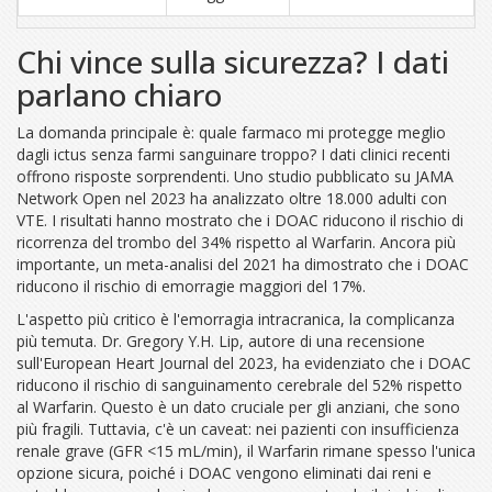
Chi vince sulla sicurezza? I dati
parlano chiaro
La domanda principale è: quale farmaco mi protegge meglio
dagli ictus senza farmi sanguinare troppo? I dati clinici recenti
offrono risposte sorprendenti. Uno studio pubblicato su JAMA
Network Open nel 2023 ha analizzato oltre 18.000 adulti con
VTE. I risultati hanno mostrato che i DOAC riducono il rischio di
ricorrenza del trombo del 34% rispetto al Warfarin. Ancora più
importante, un meta-analisi del 2021 ha dimostrato che i DOAC
riducono il rischio di emorragie maggiori del 17%.
L'aspetto più critico è l'emorragia intracranica, la complicanza
più temuta. Dr. Gregory Y.H. Lip, autore di una recensione
sull'European Heart Journal del 2023, ha evidenziato che i DOAC
riducono il rischio di sanguinamento cerebrale del 52% rispetto
al Warfarin. Questo è un dato cruciale per gli anziani, che sono
più fragili. Tuttavia, c'è un caveat: nei pazienti con insufficienza
renale grave (GFR <15 mL/min), il Warfarin rimane spesso l'unica
opzione sicura, poiché i DOAC vengono eliminati dai reni e