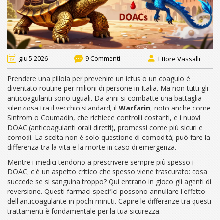
giu 5 2026
9 Commenti
Ettore Vassalli
Prendere una pillola per prevenire un ictus o un coagulo è
diventato routine per milioni di persone in Italia. Ma non tutti gli
anticoagulanti sono uguali. Da anni si combatte una battaglia
silenziosa tra il vecchio standard, il
Warfarin
, noto anche come
Sintrom o Coumadin, che richiede controlli costanti, e i nuovi
DOAC
(anticoagulanti orali diretti), promessi come più sicuri e
comodi. La scelta non è solo questione di comodità; può fare la
differenza tra la vita e la morte in caso di emergenza.
Mentre i medici tendono a prescrivere sempre più spesso i
DOAC, c'è un aspetto critico che spesso viene trascurato: cosa
succede se si sanguina troppo? Qui entrano in gioco gli
agenti di
reversione
. Questi farmaci specifici possono annullare l'effetto
dell'anticoagulante in pochi minuti. Capire le differenze tra questi
trattamenti è fondamentale per la tua sicurezza.