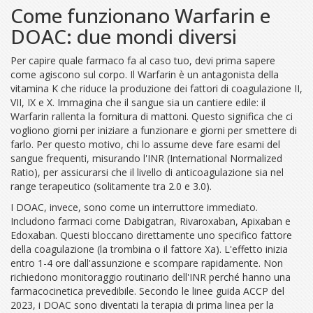
Come funzionano Warfarin e
DOAC: due mondi diversi
Per capire quale farmaco fa al caso tuo, devi prima sapere
come agiscono sul corpo. Il
Warfarin è un antagonista della
vitamina K che riduce la produzione dei fattori di coagulazione II,
VII, IX e X
. Immagina che il sangue sia un cantiere edile: il
Warfarin rallenta la fornitura di mattoni. Questo significa che ci
vogliono giorni per iniziare a funzionare e giorni per smettere di
farlo. Per questo motivo, chi lo assume deve fare esami del
sangue frequenti, misurando l'
INR
(International Normalized
Ratio)
, per assicurarsi che il livello di anticoagulazione sia nel
range terapeutico (solitamente tra 2.0 e 3.0).
I DOAC, invece, sono come un interruttore immediato.
Includono farmaci come
Dabigatran
,
Rivaroxaban
,
Apixaban
e
Edoxaban
. Questi bloccano direttamente uno specifico fattore
della coagulazione (la trombina o il fattore Xa). L'effetto inizia
entro 1-4 ore dall'assunzione e scompare rapidamente. Non
richiedono monitoraggio routinario dell'INR perché hanno una
farmacocinetica prevedibile. Secondo le linee guida ACCP del
2023, i DOAC sono diventati la terapia di prima linea per la