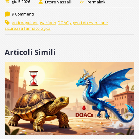
giu 5 2026
Ettore Vassalli
Permalink
9 Commenti
anticoagulanti
warfarin
DOAC
agenti di reversione
sicurezza farmacologica
Articoli Simili