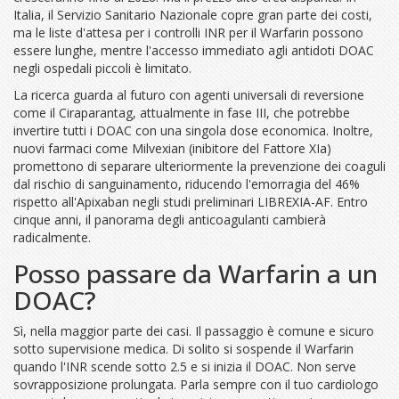
Italia, il Servizio Sanitario Nazionale copre gran parte dei costi,
ma le liste d'attesa per i controlli INR per il Warfarin possono
essere lunghe, mentre l'accesso immediato agli antidoti DOAC
negli ospedali piccoli è limitato.
La ricerca guarda al futuro con agenti universali di reversione
come il Ciraparantag, attualmente in fase III, che potrebbe
invertire tutti i DOAC con una singola dose economica. Inoltre,
nuovi farmaci come Milvexian (inibitore del Fattore XIa)
promettono di separare ulteriormente la prevenzione dei coaguli
dal rischio di sanguinamento, riducendo l'emorragia del 46%
rispetto all'Apixaban negli studi preliminari LIBREXIA-AF. Entro
cinque anni, il panorama degli anticoagulanti cambierà
radicalmente.
Posso passare da Warfarin a un
DOAC?
Sì, nella maggior parte dei casi. Il passaggio è comune e sicuro
sotto supervisione medica. Di solito si sospende il Warfarin
quando l'INR scende sotto 2.5 e si inizia il DOAC. Non serve
sovrapposizione prolungata. Parla sempre con il tuo cardiologo