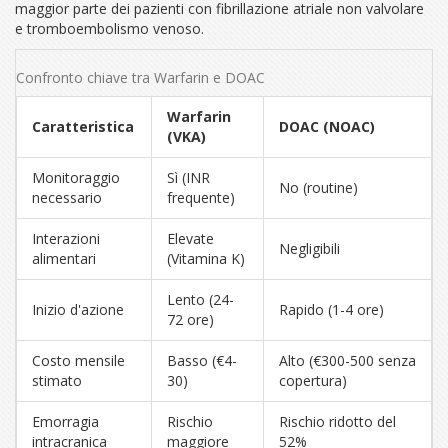
maggior parte dei pazienti con fibrillazione atriale non valvolare
e tromboembolismo venoso.
Confronto chiave tra Warfarin e DOAC
Warfarin
Caratteristica
DOAC (NOAC)
(VKA)
Monitoraggio
Sì (INR
No (routine)
necessario
frequente)
Interazioni
Elevate
Negligibili
alimentari
(Vitamina K)
Lento (24-
Inizio d'azione
Rapido (1-4 ore)
72 ore)
Costo mensile
Basso (€4-
Alto (€300-500 senza
stimato
30)
copertura)
Emorragia
Rischio
Rischio ridotto del
intracranica
maggiore
52%