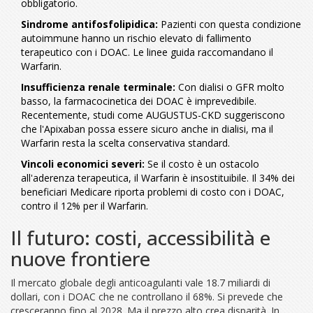
obbligatorio.
Sindrome antifosfolipidica:
Pazienti con questa condizione
autoimmune hanno un rischio elevato di fallimento
terapeutico con i DOAC. Le linee guida raccomandano il
Warfarin.
Insufficienza renale terminale:
Con dialisi o GFR molto
basso, la farmacocinetica dei DOAC è imprevedibile.
Recentemente, studi come AUGUSTUS-CKD suggeriscono
che l'Apixaban possa essere sicuro anche in dialisi, ma il
Warfarin resta la scelta conservativa standard.
Vincoli economici severi:
Se il costo è un ostacolo
all'aderenza terapeutica, il Warfarin è insostituibile. Il 34% dei
beneficiari Medicare riporta problemi di costo con i DOAC,
contro il 12% per il Warfarin.
Il futuro: costi, accessibilità e
nuove frontiere
Il mercato globale degli anticoagulanti vale 18.7 miliardi di
dollari, con i DOAC che ne controllano il 68%. Si prevede che
cresceranno fino al 2028. Ma il prezzo alto crea disparità. In