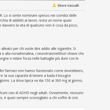
Ettore Vassalli
. Lo si sente nominare spesso nei corridoi delle
chia di addetti ai lavori, resta un nome quasi
re davvero la vita di qualcuno non è cosa da poco,
eato per chi vuole dire addio alle sigarette. Si
a e alla noradrenalina, i neurotrasmettitori chiave che
egne e ridare forza nelle battaglie più dure con le
 altri farmaci non hanno funzionato come dovrebbero,
e: la sua capacità di tenere a bada il bisogno
ismo. La dose tipica va dai 150 ai 300 mg al giorno,
 alcuni casi di ADHD negli adulti. Ovviamente, nessuno
o, è quasi sempre sconsigliato a chi soffre di crisi