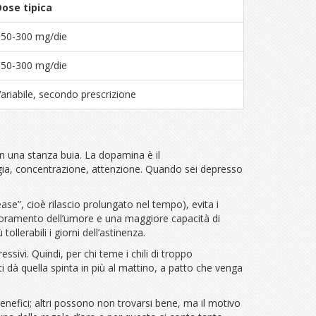
Dose tipica
150-300 mg/die
150-300 mg/die
ariabile, secondo prescrizione
n una stanza buia. La dopamina è il
ergia, concentrazione, attenzione. Quando sei depresso
se”, cioè rilascio prolungato nel tempo), evita i
iglioramento dell’umore e una maggiore capacità di
llerabili i giorni dell’astinenza.
sivi. Quindi, per chi teme i chili di troppo
dà quella spinta in più al mattino, a patto che venga
nefici; altri possono non trovarsi bene, ma il motivo