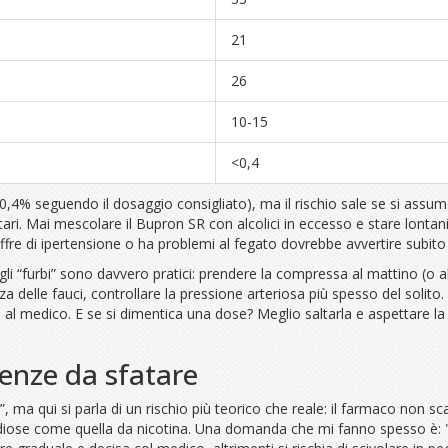
21
26
10-15
<0,4
<0,4% seguendo il dosaggio consigliato), ma il rischio sale se si as
tari. Mai mescolare il Bupron SR con alcolici in eccesso e stare lontan
offre di ipertensione o ha problemi al fegato dovrebbe avvertire subito
igli “furbi” sono davvero pratici: prendere la compressa al mattino (o
 delle fauci, controllare la pressione arteriosa più spesso del solito. 
al medico. E se si dimentica una dose? Meglio saltarla e aspettare la
edenze da sfatare
a qui si parla di un rischio più teorico che reale: il farmaco non sca
idiose come quella da nicotina. Una domanda che mi fanno spesso è: 