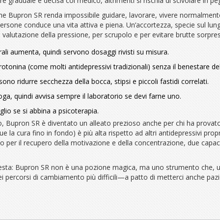
e graduale e decisa col medico, altrimenti si rischia di scivolare in pe
he Bupron SR renda impossibile guidare, lavorare, vivere normalmente. 
e persone conduce una vita attiva e piena. Un’accortezza, specie sul lung
valutazione della pressione, per scrupolo e per evitare brutte sorpre
aterali aumenta, quindi servono dosaggi rivisti su misura.
tonina (come molti antidepressivi tradizionali) senza il benestare de
ono ridurre secchezza della bocca, stipsi e piccoli fastidi correlati.
droga, quindi avvisa sempre il laboratorio se devi farne uno.
glio se si abbina a psicoterapia.
, Bupron SR è diventato un alleato prezioso anche per chi ha provato b
e la cura fino in fondo) è più alta rispetto ad altri antidepressivi pr
gliano per il recupero della motivazione e della concentrazione, due c
questa: Bupron SR non è una pozione magica, ma uno strumento che, 
 percorsi di cambiamento più difficili—a patto di metterci anche pazie