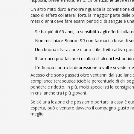
risposta, breve e netta, è no. L’interruzione deve esser
Un altro mito duro a morire riguarda la convinzione c
caso di effetti collaterali forti, la maggior parte dell
mesi o anni deve fare esami periodici di sangue e una 
Se hai più di 65 anni, la sensibilità agli effetti coll
Non mischiare Bupron SR con farmaci a base di sero
Una buona idratazione e uno stile di vita attivo poss
Il farmaco può falsare i risultati di alcuni test anti
L’efficacia contro la depressione a volte si vede me
Adesso che sono passati oltre vent’anni dal suo lancio
compliance terapeutica (cioè la percentuale di chi segu
ponderale ridotto. In più, molti specialisti lo consi
in crisi anche tra i più giovani.
Se c’è una lezione che possiamo portarci a casa è 
esperta, può diventare davvero il compagno giusto nei
meglio.