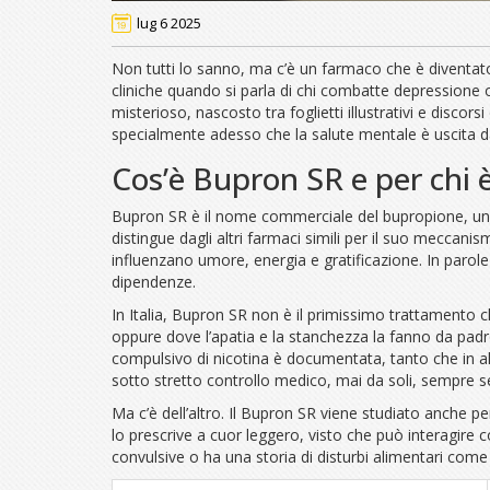
lug 6 2025
Non tutti lo sanno, ma c’è un farmaco che è diventat
cliniche quando si parla di chi combatte depressione 
misterioso, nascosto tra foglietti illustrativi e dis
specialmente adesso che la salute mentale è uscita d
Cos’è Bupron SR e per chi 
Bupron SR è il nome commerciale del bupropione, un pr
distingue dagli altri farmaci simili per il suo meccani
influenzano umore, energia e gratificazione. In parole
dipendenze.
In Italia, Bupron SR non è il primissimo trattamento
oppure dove l’apatia e la stanchezza la fanno da padr
compulsivo di nicotina è documentata, tanto che in al
sotto stretto controllo medico, mai da soli, sempre 
Ma c’è dell’altro. Il Bupron SR viene studiato anche p
lo prescrive a cuor leggero, visto che può interagire co
convulsive o ha una storia di disturbi alimentari come