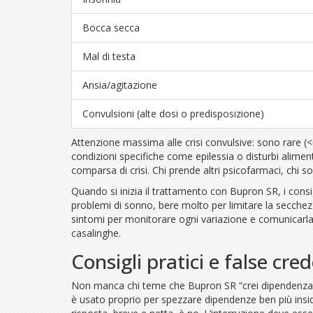
Bocca secca
Mal di testa
Ansia/agitazione
Convulsioni (alte dosi o predisposizione)
Attenzione massima alle crisi convulsive: sono rare (
condizioni specifiche come epilessia o disturbi alimen
comparsa di crisi. Chi prende altri psicofarmaci, chi s
Quando si inizia il trattamento con Bupron SR, i cons
problemi di sonno, bere molto per limitare la secchezza
sintomi per monitorare ogni variazione e comunicarla 
casalinghe.
Consigli pratici e false cr
Non manca chi teme che Bupron SR “crei dipendenza”, m
è usato proprio per spezzare dipendenze ben più ins