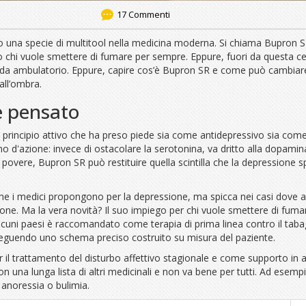
17 Commenti
o una specie di multitool nella medicina moderna. Si chiama Bupron SR
o chi vuole smettere di fumare per sempre. Eppure, fuori da questa cer
corsi da ambulatorio. Eppure, capire cos’è Bupron SR e come può cambia
all’ombra.
è pensato
incipio attivo che ha preso piede sia come antidepressivo sia come all
smo d'azione: invece di ostacolare la serotonina, va dritto alla dopamin
 povere, Bupron SR può restituire quella scintilla che la depressione sp
 che i medici propongono per la depressione, ma spicca nei casi dove
one. Ma la vera novità? Il suo impiego per chi vuole smettere di fumar
cuni paesi è raccomandato come terapia di prima linea contro il tabag
seguendo uno schema preciso costruito su misura del paziente.
er il trattamento del disturbo affettivo stagionale e come supporto in
n una lunga lista di altri medicinali e non va bene per tutti. Ad esempi
 anoressia o bulimia.