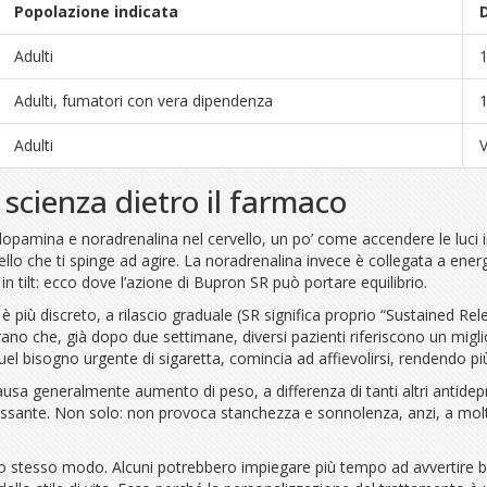
Popolazione indicata
Adulti
Adulti, fumatori con vera dipendenza
Adulti
V
scienza dietro il farmaco
opamina e noradrenalina nel cervello, un po’ come accendere le luci i
ello che ti spinge ad agire. La noradrenalina invece è collegata a en
 tilt: ecco dove l’azione di Bupron SR può portare equilibrio.
iù discreto, a rilascio graduale (SR significa proprio “Sustained Relea
 mostrano che, già dopo due settimane, diversi pazienti riferiscono un m
el bisogno urgente di sigaretta, comincia ad affievolirsi, rendendo più to
sa generalmente aumento di peso, a differenza di tanti altri antidepres
ssante. Non solo: non provoca stanchezza e sonnolenza, anzi, a molti 
lo stesso modo. Alcuni potrebbero impiegare più tempo ad avvertire be