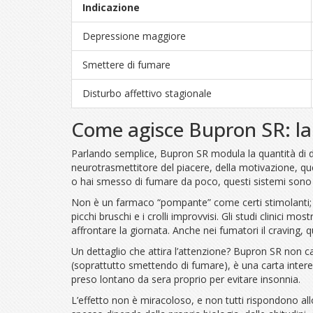
Indicazione
Depressione maggiore
Smettere di fumare
Disturbo affettivo stagionale
Come agisce Bupron SR: la 
Parlando semplice, Bupron SR modula la quantità di d
neurotrasmettitore del piacere, della motivazione, qu
o hai smesso di fumare da poco, questi sistemi sono in
Non è un farmaco “pompante” come certi stimolanti; è p
picchi bruschi e i crolli improvvisi. Gli studi clinici
affrontare la giornata. Anche nei fumatori il craving, qu
Un dettaglio che attira l’attenzione? Bupron SR non cau
(soprattutto smettendo di fumare), è una carta intere
preso lontano da sera proprio per evitare insonnia.
L’effetto non è miracoloso, e non tutti rispondono al