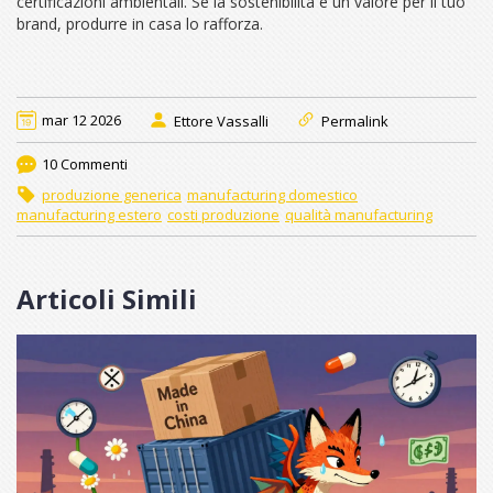
certificazioni ambientali. Se la sostenibilità è un valore per il tuo
brand, produrre in casa lo rafforza.
mar 12 2026
Ettore Vassalli
Permalink
10 Commenti
produzione generica
manufacturing domestico
manufacturing estero
costi produzione
qualità manufacturing
Articoli Simili