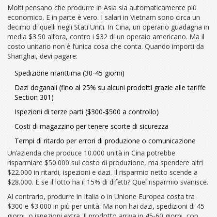
Molti pensano che produrre in Asia sia automaticamente più
economico. E in parte è vero. I salari in Vietnam sono circa un
decimo di quelli negli Stati Uniti. In Cina, un operario guadagna in
media $3.50 all’ora, contro i $32 di un operaio americano. Ma il
costo unitario non è l’unica cosa che conta. Quando importi da
Shanghai, devi pagare:
Spedizione marittima (30-45 giorni)
Dazi doganali (fino al 25% su alcuni prodotti grazie alle tariffe
Section 301)
Ispezioni di terze parti ($300-$500 a controllo)
Costi di magazzino per tenere scorte di sicurezza
Tempi di ritardo per errori di produzione o comunicazione
Un’azienda che produce 10.000 unità in Cina potrebbe
risparmiare $50.000 sul costo di produzione, ma spendere altri
$22.000 in ritardi, ispezioni e dazi. Il risparmio netto scende a
$28.000. E se il lotto ha il 15% di difetti? Quel risparmio svanisce.
Al contrario, produrre in Italia o in Unione Europea costa tra
$300 e $3.000 in più per unità. Ma non hai dazi, spedizioni di 45
giorni, o ispezioni extra. Il prodotto arriva in 45-60 giorni, con