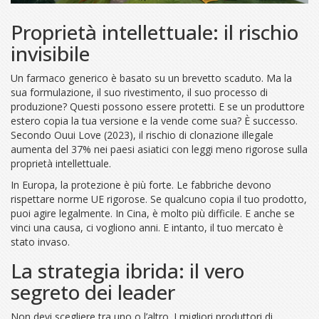
Proprietà intellettuale: il rischio
invisibile
Un farmaco generico è basato su un brevetto scaduto. Ma la
sua formulazione, il suo rivestimento, il suo processo di
produzione? Questi possono essere protetti. E se un produttore
estero copia la tua versione e la vende come sua? È successo.
Secondo Ouui Love (2023), il rischio di clonazione illegale
aumenta del 37% nei paesi asiatici con leggi meno rigorose sulla
proprietà intellettuale.
In Europa, la protezione è più forte. Le fabbriche devono
rispettare norme UE rigorose. Se qualcuno copia il tuo prodotto,
puoi agire legalmente. In Cina, è molto più difficile. E anche se
vinci una causa, ci vogliono anni. E intanto, il tuo mercato è
stato invaso.
La strategia ibrida: il vero
segreto dei leader
Non devi scegliere tra uno o l’altro. I migliori produttori di