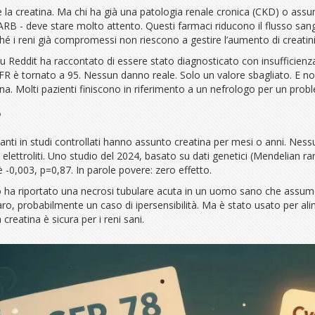
re la creatina. Ma chi ha già una patologia renale cronica (CKD) o as
ARB - deve stare molto attento. Questi farmaci riducono il flusso sangui
é i reni già compromessi non riescono a gestire l’aumento di creatin
e su Reddit ha raccontato di essere stato diagnosticato con insufficie
R è tornato a 95. Nessun danno reale. Solo un valore sbagliato. E no
nina. Molti pazienti finiscono in riferimento a un nefrologo per un pro
?
panti in studi controllati hanno assunto creatina per mesi o anni. Nes
i elettroliti. Uno studio del 2024, basato su dati genetici (Mendelian
è -0,003, p=0,87. In parole povere: zero effetto.
co ha riportato una necrosi tubulare acuta in un uomo sano che assum
o, probabilmente un caso di ipersensibilità. Ma è stato usato per al
a creatina è sicura per i reni sani.