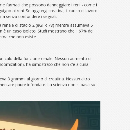
sume farmaci che possono danneggiare i reni - come i
gno ai reni. Se aggiungi creatina, il carico di lavoro
ina senza confondere i segnali.
nza renale di stadio 2 (eGFR 78) mentre assumeva 5
n è un caso isolato. Studi mostrano che il 67% dei
blema che non esiste.
sun calo della funzione renale. Nessun aumento di
 randomization), ha dimostrato che non c’è alcuna
eva 3 grammi al giorno di creatina. Nessun altro
imentare paure infondate. La scienza non si basa su