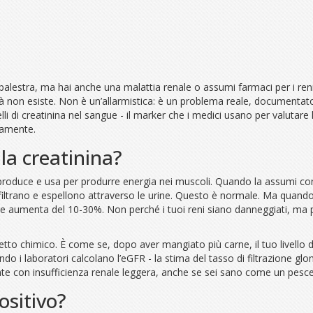
 palestra, ma hai anche una malattia renale o assumi farmaci per i reni
tà non esiste. Non è un’allarmistica: è un problema reale, documentato
lli di creatinina nel sangue - il marker che i medici usano per valutare
tamente.
 la creatinina?
produce e usa per produrre energia nei muscoli. Quando la assumi come
i filtrano e espellono attraverso le urine. Questo è normale. Ma quan
angue aumenta del 10-30%. Non perché i tuoi reni siano danneggiati, m
o chimico. È come se, dopo aver mangiato più carne, il tuo livello di u
ndo i laboratori calcolano l’eGFR - la stima del tasso di filtrazione gl
nte con insufficienza renale leggera, anche se sei sano come un pesce
ositivo?