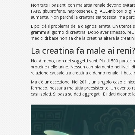
Non tutti i pazienti con malattia renale devono evita
FANS (ibuprofene, naprossene), gli ACE-inibitori o gli 
aumenta. Non perché la creatina sia tossica, ma perch
E poi c’è il problema della diagnosi errata. Un utent
grammi al giorno di creatina. Dopo aver smesso, l’eGF
medici di base non sa che la creatina altera la creati
La creatina fa male ai reni
No. Almeno, non nei soggetti sani. Più di 500 parteci
proteine nelle urine. Nessun cambiamento nei livelli d
relazione causale tra creatina e danno renale. Il beta 
Ma c’è un’eccezione. Nel 2011, un singolo caso clini
farmaco, nessuna malattia preesistente. Un evento rar
casi isolati. Si basa su dati aggregati. E i dati dicono: l