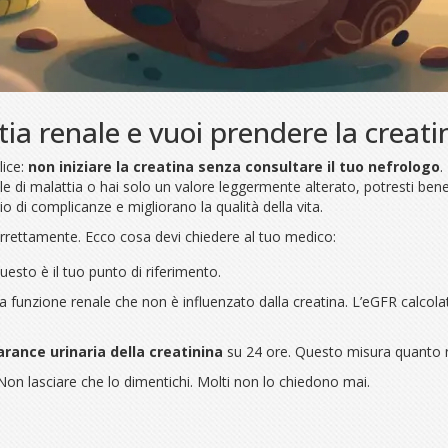
ia renale e vuoi prendere la creati
lice:
non iniziare la creatina senza consultare il tuo nefrologo
.
ale di malattia o hai solo un valore leggermente alterato, potresti bene
io di complicanze e migliorano la qualità della vita.
rrettamente. Ecco cosa devi chiedere al tuo medico:
Questo è il tuo punto di riferimento.
lla funzione renale che non è influenzato dalla creatina. L’eGFR calco
arance urinaria della creatinina
su 24 ore. Questo misura quanto r
Non lasciare che lo dimentichi. Molti non lo chiedono mai.