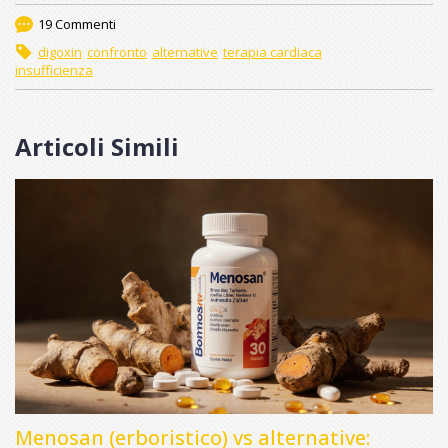
19 Commenti
digoxin
confronto
alternative
terapia cardiaca
insufficienza
Articoli Simili
Menosan (erboristico) vs alternative: