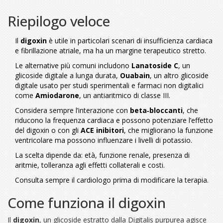
Riepilogo veloce
Il
digoxin
è utile in particolari scenari di insufficienza cardiaca
e fibrillazione atriale, ma ha un margine terapeutico stretto.
Le alternative più comuni includono
Lanatoside C
,
un
glicoside digitale a lunga durata
,
Ouabain
,
un altro glicoside
digitale usato per studi sperimentali
e farmaci non digitalici
come
Amiodarone
,
un antiaritmico di classe III
.
Considera sempre l’interazione con
beta‑bloccanti
,
che
riducono la frequenza cardiaca e possono potenziare l’effetto
del digoxin
o con gli
ACE inibitori
,
che migliorano la funzione
ventricolare ma possono influenzare i livelli di potassio
.
La scelta dipende da: età, funzione renale, presenza di
aritmie, tolleranza agli effetti collaterali e costi.
Consulta sempre il cardiologo prima di modificare la terapia.
Come funziona il digoxin
Il
digoxin
,
un glicoside estratto dalla Digitalis purpurea
agisce