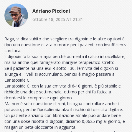
Adriano Piccioni
ottobre 18, 2025 AT 21:31
Raga, vi dica subito che scegliere tra digoxin e le altre opzioni è
tipo una questione di vita o morte per i pazienti con insufficienza
cardiaca.
Il digoxin fa la sua magia perché aumenta il calcio intracellulare,
ma ha anche quel famigerato margine terapeutico stretto.
Se il paziente ha una eGFR sotto i 30, l’emivita del digoxin si
allunga e i livelli si accumulano, per cui è meglio passare a
Lanatoside C.
Lanatoside C, con la sua emivita di 6‑10 giorni, è più stabile e
richiede una dose settimanale, ottimo per chi fa fatica a
ricordarsi le compresse ogni giorno.
Ma non è solo questione di reni, bisogna controllare anche il
potassio, perché l’ipokaliemia alza il rischio di tossicità digitale.
Un paziente anziano con fibrillazione atriale può andare bene
con una dose ridotta di digoxin, diciamo 0,0625 mg al giorno, e
magari un beta‑bloccante in aggiunta.