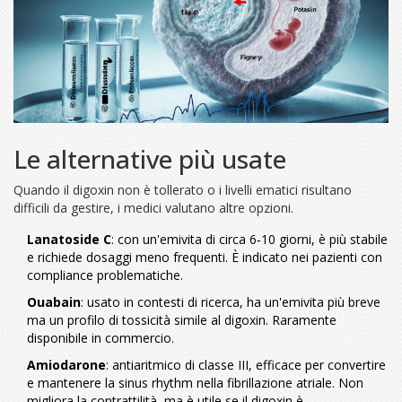
Le alternative più usate
Quando il digoxin non è tollerato o i livelli ematici risultano
difficili da gestire, i medici valutano altre opzioni.
Lanatoside C
: con un'emivita di circa 6‑10 giorni, è più stabile
e richiede dosaggi meno frequenti. È indicato nei pazienti con
compliance problematiche.
Ouabain
: usato in contesti di ricerca, ha un'emivita più breve
ma un profilo di tossicità simile al digoxin. Raramente
disponibile in commercio.
Amiodarone
: antiaritmico di classe III, efficace per convertire
e mantenere la sinus rhythm nella fibrillazione atriale. Non
migliora la contrattilità, ma è utile se il digoxin è