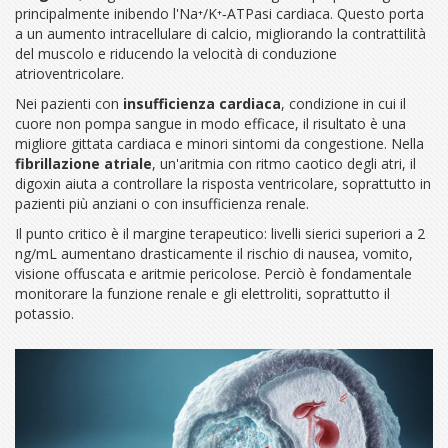
principalmente inibendo l'Na⁺/K⁺‑ATPasi cardiaca. Questo porta
a un aumento intracellulare di calcio, migliorando la contrattilità
del muscolo e riducendo la velocità di conduzione
atrioventricolare.
Nei pazienti con
insufficienza cardiaca
,
condizione in cui il
cuore non pompa sangue in modo efficace
, il risultato è una
migliore gittata cardiaca e minori sintomi da congestione. Nella
fibrillazione atriale
,
un'aritmia con ritmo caotico degli atri
, il
digoxin aiuta a controllare la risposta ventricolare, soprattutto in
pazienti più anziani o con insufficienza renale.
Il punto critico è il margine terapeutico: livelli sierici superiori a 2
ng/mL aumentano drasticamente il rischio di nausea, vomito,
visione offuscata e aritmie pericolose. Perciò è fondamentale
monitorare la funzione renale e gli elettroliti, soprattutto il
potassio.