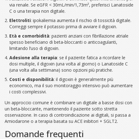
via renale. Se eGFR < 30mL/min/1,73m², preferisci Lanatoside
C o una terapia non digitale.
Elettroliti
: ipokaliemia aumenta il rischio di tossicità digitale.
Correggi sempre il potassio prima di avviare il digoxin.
Età e comorbidità
: pazienti anziani con fibrillazione atriale
spesso beneficiano di beta‑bloccanti o anticoagulanti,
limitando l’uso di digoxin.
Adesione alla terapia
: se il paziente fatica a ricordare le
dosi multiple, il digoxin (una volta al giorno) o Lanatoside C
(una volta alla settimana) sono opzioni più pratiche.
Costi e disponibilità
: il digoxin è generalmente più
economico, ma il suo monitoraggio intensivo può aumentare
i costi complessivi.
Un approccio comune è combinare un digitale a basse dosi con
un beta‑bloccante, mantenendo il paziente sotto stretta
osservazione. In caso di controindicazione ai digitali, si passa a
Amiodarone o a terapia basata su ACE inibitori + SGLT2.
Domande frequenti