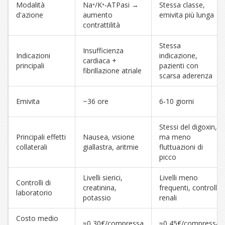
Modalità
Na⁺/K⁺‑ATPasi →
Stessa classe,
d'azione
aumento
emivita più lunga
contrattilità
Stessa
Insufficienza
Indicazioni
indicazione,
cardiaca +
principali
pazienti con
fibrillazione atriale
scarsa aderenza
Emivita
~36 ore
6‑10 giorni
Stessi del digoxin,
Principali effetti
Nausea, visione
ma meno
collaterali
giallastra, aritmie
fluttuazioni di
picco
Livelli sierici,
Livelli meno
Controlli di
creatinina,
frequenti, controlli
laboratorio
potassio
renali
Costo medio
≈0,30€/compressa
≈0,45€/compressa