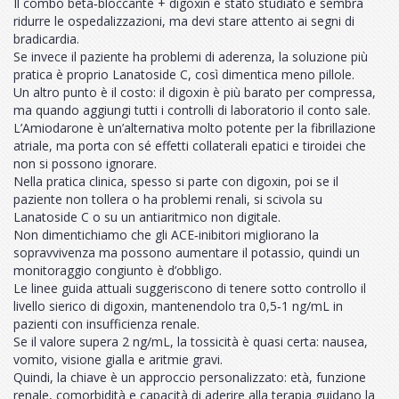
Il combo beta‑bloccante + digoxin è stato studiato e sembra
ridurre le ospedalizzazioni, ma devi stare attento ai segni di
bradicardia.
Se invece il paziente ha problemi di aderenza, la soluzione più
pratica è proprio Lanatoside C, così dimentica meno pillole.
Un altro punto è il costo: il digoxin è più barato per compressa,
ma quando aggiungi tutti i controlli di laboratorio il conto sale.
L’Amiodarone è un’alternativa molto potente per la fibrillazione
atriale, ma porta con sé effetti collaterali epatici e tiroidei che
non si possono ignorare.
Nella pratica clinica, spesso si parte con digoxin, poi se il
paziente non tollera o ha problemi renali, si scivola su
Lanatoside C o su un antiaritmico non digitale.
Non dimentichiamo che gli ACE‑inibitori migliorano la
sopravvivenza ma possono aumentare il potassio, quindi un
monitoraggio congiunto è d’obbligo.
Le linee guida attuali suggeriscono di tenere sotto controllo il
livello sierico di digoxin, mantenendolo tra 0,5‑1 ng/mL in
pazienti con insufficienza renale.
Se il valore supera 2 ng/mL, la tossicità è quasi certa: nausea,
vomito, visione gialla e aritmie gravi.
Quindi, la chiave è un approccio personalizzato: età, funzione
renale, comorbidità e capacità di aderire alla terapia guidano la