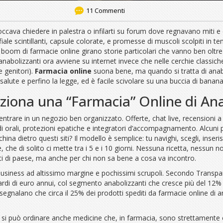
11 Commenti
toccava chiedere in palestra o infilarti su forum dove regnavano miti e 
iale scintillanti, capsule colorate, e promesse di muscoli scolpiti in 
 boom di farmacie online girano storie particolari che vanno ben oltre l
di anabolizzanti ora avviene su internet invece che nelle cerchie classi
e genitori).
Farmacia online
suona bene, ma quando si tratta di anabol
alute e perfino la legge, ed è facile scivolare su una buccia di banana
ziona una “Farmacia” Online di Ana
ntrare in un negozio ben organizzato. Offerte, chat live, recensioni a 
 orali, protezioni epatiche e integratori d’accompagnamento. Alcuni pro
 dietro questi siti? Il modello è semplice: tu navighi, scegli, inseris
re, che di solito ci mette tra i 5 e i 10 giorni. Nessuna ricetta, nessun 
sti di paese, ma anche per chi non sa bene a cosa va incontro.
 business ad altissimo margine e pochissimi scrupoli. Secondo Transpa
iliardi di euro annui, col segmento anabolizzanti che cresce più del 12%
i segnalano che circa il 25% dei prodotti spediti da farmacie online di 
ui si può ordinare anche medicine che, in farmacia, sono strettamente co