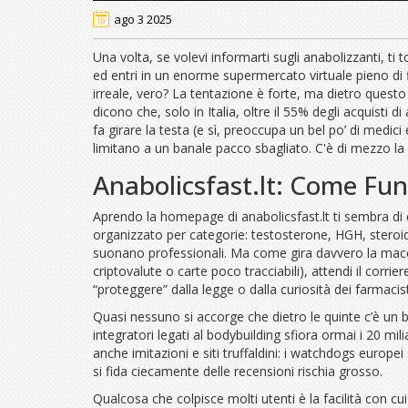
ago 3 2025
Una volta, se volevi informarti sugli anabolizzanti, ti 
ed entri in un enorme supermercato virtuale pieno di f
irreale, vero? La tentazione è forte, ma dietro questo
dicono che, solo in Italia, oltre il 55% degli acquisti 
fa girare la testa (e sì, preoccupa un bel po’ di medici 
limitano a un banale pacco sbagliato. C'è di mezzo la s
Anabolicsfast.lt: Come Fun
Aprendo la homepage di anabolicsfast.lt ti sembra di e
organizzato per categorie: testosterone, HGH, steroidi
suonano professionali. Ma come gira davvero la macchina
criptovalute o carte poco tracciabili), attendi il corrie
“proteggere” dalla legge o dalla curiosità dei farmaci
Quasi nessuno si accorge che dietro le quinte c’è un
integratori legati al bodybuilding sfiora ormai i 20 m
anche imitazioni e siti truffaldini: i watchdogs europe
si fida ciecamente delle recensioni rischia grosso.
Qualcosa che colpisce molti utenti è la facilità con c