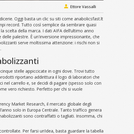
Ettore Vassalli
dicerie. Oggi basta un clic su siti come anabolicsfast.lt
tempi record. Tutto così semplice da sembrare quasi
a scelta della marca. I dati AIFA dell’ultimo anno
che delle palestre. È un'inversione impressionante, che
izzanti serve moltissima attenzione: i rischi non si
.
bolizzanti
cinque stelle appiccicate in ogni dove. Trovi tutto
dotti riportano addirittura il logo di laboratori che
ci nel carrello e, se decidi di pagare (spesso solo con
nome vero richiesto. Perfetto per chi si vuole
rency Market Research, il mercato globale degli
 l’anno solo in Europa Centrale. Tanto traffico genera
anabolizzanti sono contraffatti o tagliati. Insomma, chi
ntrollate. Per farsi un’idea, basta guardare la tabella