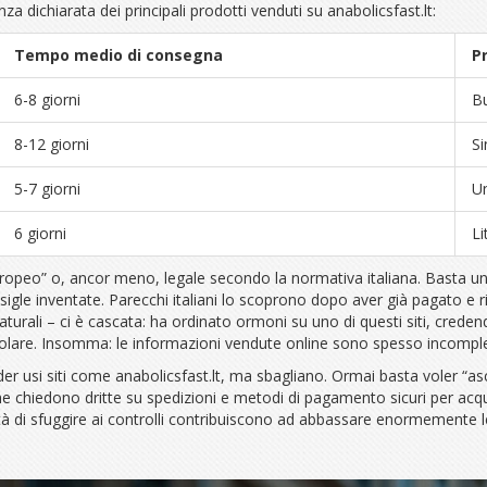
a dichiarata dei principali prodotti venduti su anabolicsfast.lt:
Tempo medio di consegna
P
6-8 giorni
Bu
8-12 giorni
Si
5-7 giorni
Un
6 giorni
Li
ropeo” o, ancor meno, legale secondo la normativa italiana. Basta uno 
igle inventate. Parecchi italiani lo scoprono dopo aver già pagato e ric
rali – ci è cascata: ha ordinato ormoni su uno di questi siti, credendo
colare. Insomma: le informazioni vendute online sono spesso incomple
r usi siti come anabolicsfast.lt, ma sbagliano. Ormai basta voler “asciu
 chiedono dritte su spedizioni e metodi di pagamento sicuri per acqui
ità di sfuggire ai controlli contribuiscono ad abbassare enormemente le 