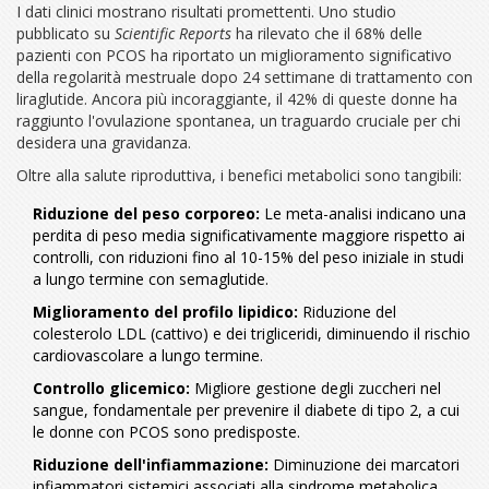
I dati clinici mostrano risultati promettenti. Uno studio
pubblicato su
Scientific Reports
ha rilevato che il 68% delle
pazienti con PCOS ha riportato un miglioramento significativo
della regolarità mestruale dopo 24 settimane di trattamento con
liraglutide. Ancora più incoraggiante, il 42% di queste donne ha
raggiunto l'ovulazione spontanea, un traguardo cruciale per chi
desidera una gravidanza.
Oltre alla salute riproduttiva, i benefici metabolici sono tangibili:
Riduzione del peso corporeo:
Le meta-analisi indicano una
perdita di peso media significativamente maggiore rispetto ai
controlli, con riduzioni fino al 10-15% del peso iniziale in studi
a lungo termine con semaglutide.
Miglioramento del profilo lipidico:
Riduzione del
colesterolo LDL (cattivo) e dei trigliceridi, diminuendo il rischio
cardiovascolare a lungo termine.
Controllo glicemico:
Migliore gestione degli zuccheri nel
sangue, fondamentale per prevenire il diabete di tipo 2, a cui
le donne con PCOS sono predisposte.
Riduzione dell'infiammazione:
Diminuzione dei marcatori
infiammatori sistemici associati alla sindrome metabolica.