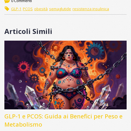
0 Commenti
GLP-1
PCOS
obesità
semaglutide
resistenza insulinica
Articoli Simili
GLP-1 e PCOS: Guida ai Benefici per Peso e
Metabolismo