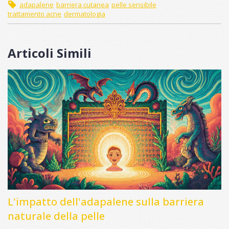
adapalene
barriera cutanea
pelle sensibile
trattamento acne
dermatologia
Articoli Simili
L'impatto dell'adapalene sulla barriera
naturale della pelle