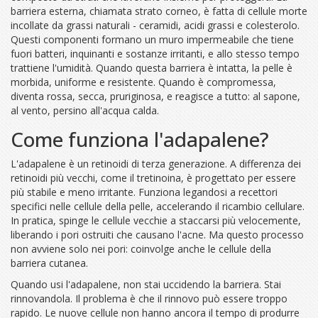
barriera esterna, chiamata strato corneo, è fatta di cellule morte
incollate da grassi naturali - ceramidi, acidi grassi e colesterolo.
Questi componenti formano un muro impermeabile che tiene
fuori batteri, inquinanti e sostanze irritanti, e allo stesso tempo
trattiene l'umidità. Quando questa barriera è intatta, la pelle è
morbida, uniforme e resistente. Quando è compromessa,
diventa rossa, secca, pruriginosa, e reagisce a tutto: al sapone,
al vento, persino all'acqua calda.
Come funziona l'adapalene?
L'adapalene è un retinoidi di terza generazione. A differenza dei
retinoidi più vecchi, come il tretinoina, è progettato per essere
più stabile e meno irritante. Funziona legandosi a recettori
specifici nelle cellule della pelle, accelerando il ricambio cellulare.
In pratica, spinge le cellule vecchie a staccarsi più velocemente,
liberando i pori ostruiti che causano l'acne. Ma questo processo
non avviene solo nei pori: coinvolge anche le cellule della
barriera cutanea.
Quando usi l'adapalene, non stai uccidendo la barriera. Stai
rinnovandola. Il problema è che il rinnovo può essere troppo
rapido. Le nuove cellule non hanno ancora il tempo di produrre