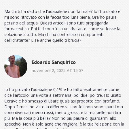
Ma chi ti ha detto che l'adapalene non fa male? Io l'ho usato e
mi sono ritrovato con la faccia tipo luna piena. Ora ho paura
persino dell'acqua. Questi articoli sono tutti propaganda
farmaceutica. Poi ti dicono 'usa un idratante' come se fosse la
soluzione a tutto. Ma chi ha controllato i componenti
dell'idratante? E se anche quello ti brucia?
Edoardo Sanquirico
novembre 2, 2025 AT 15:07
Io ho provato l'adapalene 0,1% e ho fatto esattamente come
dice l'articolo: una volta a settimana, poi due, poi tre. Ho usato
CeraVe e ho smesso di usare qualsiasi prodotto con profumo.
Dopo 2 mesi ho visto la differenza: i brufoli non sono spariti ma
sono diventati meno rossi, meno grossi, e la mia pelle non tira
più. Ma la cosa più bella? Non ho più paura di guardarmi allo
specchio. Non è solo acne che migliora, è la tua relazione con la