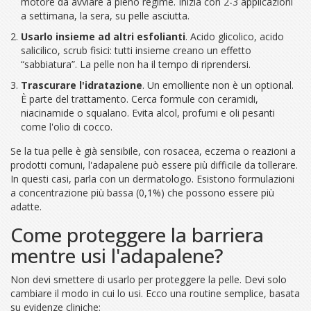
motore da avviare a pieno regime. Inizia con 2-3 applicazioni
a settimana, la sera, su pelle asciutta.
Usarlo insieme ad altri esfolianti
. Acido glicolico, acido
salicilico, scrub fisici: tutti insieme creano un effetto
“sabbiatura”. La pelle non ha il tempo di riprendersi.
Trascurare l'idratazione
. Un emolliente non è un optional.
È parte del trattamento. Cerca formule con ceramidi,
niacinamide o squalano. Evita alcol, profumi e oli pesanti
come l'olio di cocco.
Se la tua pelle è già sensibile, con rosacea, eczema o reazioni a
prodotti comuni, l'adapalene può essere più difficile da tollerare.
In questi casi, parla con un dermatologo. Esistono formulazioni
a concentrazione più bassa (0,1%) che possono essere più
adatte.
Come proteggere la barriera
mentre usi l'adapalene?
Non devi smettere di usarlo per proteggere la pelle. Devi solo
cambiare il modo in cui lo usi. Ecco una routine semplice, basata
su evidenze cliniche: