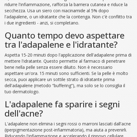
ridurre l'infiammazione, rafforza la barriera cutanea e riduce la
secchezza. Usa un siero con niacinamide al 5% dopo
l'adapalene, o un idratante che la contenga. Non c'è conflitto tra
i due ingredienti - anzi, si completano.
Quanto tempo devo aspettare
tra l'adapalene e l'idratante?
Aspetta 15-20 minuti dopo l'applicazione dell'adapalene prima di
mettere l'idratante. Questo permette al farmaco di penetrare
bene nella pelle senza essere diluito. Non è necessario
aspettare un'ora. 15 minuti sono sufficienti. Se la pelle è molto
secca, puoi applicare un sottile strato di idratante prima
dell'adapalene (metodo “buffering”), ma solo se lo consiglia il
tuo dermatologo.
L'adapalene fa sparire i segni
dell'acne?
L'adapalene non elimina i segni rossi o marroni lasciati dall'acne
(iperpigmentazione post-infiammatoria), ma aiuta a prevenirli.
Riducendo l'infiammazione e accelerando il rinnovo cellulare,