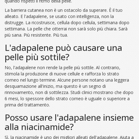
quando rispetti il ritmo della pelle.
La barriera cutanea non è un ostacolo da superare. È il tuo
alleato. E l'adapalene, se usato con intelligenza, non la
distrugge. La ricostruisce, cellula dopo cellula, settimana dopo
settimana. La pelle che otterrai non sarà solo più chiara. Sarà
più sana. Più resistente. Più tua.
L'adapalene può causare una
pelle più sottile?
No, l'adapalene non rende la pelle più sottile. Al contrario,
stimola la produzione di nuove cellule e rafforza lo strato
corneo nel lungo termine. Alcune persone notano una leggera
desquamazione all'inizio, ma questo è un segno di
rinnovamento, non di sottilezza. Studi clinici mostrano che dopo
6 mesi, lo spessore dello strato corneo è uguale o superiore a
prima del trattamento.
Posso usare l'adapalene insieme
alla niacinamide?
Sì, la niacinamide è uno dei migliori alleati dell'adapalene. Aiuta a