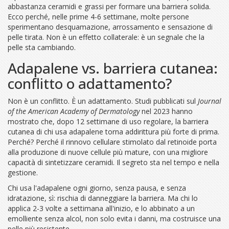
abbastanza ceramidi e grassi per formare una barriera solida.
Ecco perché, nelle prime 4-6 settimane, molte persone
sperimentano desquamazione, arrossamento e sensazione di
pelle tirata. Non è un effetto collaterale: è un segnale che la
pelle sta cambiando.
Adapalene vs. barriera cutanea:
conflitto o adattamento?
Non è un conflitto. È un adattamento. Studi pubblicati sul
Journal
of the American Academy of Dermatology
nel 2023 hanno
mostrato che, dopo 12 settimane di uso regolare, la barriera
cutanea di chi usa adapalene torna addirittura più forte di prima.
Perché? Perché il rinnovo cellulare stimolato dal retinoide porta
alla produzione di nuove cellule più mature, con una migliore
capacità di sintetizzare ceramidi. Il segreto sta nel tempo e nella
gestione.
Chi usa l'adapalene ogni giorno, senza pausa, e senza
idratazione, sì: rischia di danneggiare la barriera. Ma chi lo
applica 2-3 volte a settimana all'inizio, e lo abbinato a un
emolliente senza alcol, non solo evita i danni, ma costruisce una
pelle più resistente.