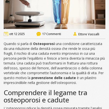
ott 12 2025
17 Commenti
Ettore Vassalli
Quando si parla di
Osteoporosi
una condizione caratterizzata
da una riduzione della densità ossea che rende le ossa più
fragili
, il rischio di una
caduta
evento improvviso in cui una
persona perde l'equilibrio e finisce a terra
diventa la minaccia più
temuta. Una caduta può trasformarsi in
frattura
una rottura
dell'osso, spesso del femore, dell'avambraccio o della colonna
vertebrale
che compromette l’autonomia e la qualità di vita. Per
questo motivo la
prevenzione delle cadute
è un pilastro
imprescindibile nella gestione dell'osteoporosi.
Comprendere il legame tra
osteoporosi e cadute
L'osteoporosi riduce la
densità ossea
misurata tramite l'analisi