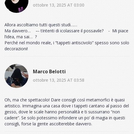
ottobre 13, 2025 AT 03:00
Allora ascoltiamo tutti questi studi……
Ma davvero… –‑ tIntenti di icolassare il possavile? - Mi piace
l’idea, ma sai… ?
Perché nel mondo reale, i “tappeti antiscivolo” spesso sono solo
decorazioni!
Marco Belotti
ottobre 13, 2025 AT 03:58
Oh, ma che spettacolo! Dare consigli così metamorfici è quasi
artistico. Immagina una casa dove i tappeti cantano al passo del
gesso, dove le scale hanno personalità e ti sussurrano “non
cadere”. Se solo potessimo infondere un po’ di magia in questi
consigli, forse la gente ascolterebbe davvero.