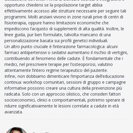
opportuno chiedersi se la popolazione target abbia
effettivamente accesso alle strutture necessarie per seguire tali
programmi. Molti anziani vivono in zone rurali prive di centri di
fisioterapia, oppure hanno limitazioni economiche che
impediscono l’acquisto di supplementi di alta qualità. Inoltre, le
linee guida, pur ben formulate, talvolta mancano di una
personalizzazione basata sui profili genetici individuali.
Un altro punto cruciale è l’interazione farmacologica: alcuni
farmaci antiipertensivi o sedativi aumentano il rischio di vertigini,
contribuendo al fenomeno delle cadute. È fondamentale che i
medici, nel prescrivere terapie per l’osteoporosi, valutino
attentamente l’intero regime terapeutico del paziente.
Infine, non dobbiamo dimenticare l’importanza dell’educazione
continua: workshop comunitari, sessioni di gruppo e campagne
informative possono creare una cultura della prevenzione più
radicata. Solo con un approccio olistico, che consideri fattori
socioeconomici, clinici e comportamentali, potremo sperare di
ridurre significativamente le lesioni correlate a cadute in età
avanzata.