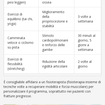
pesi leggeri)
ossea
Miglioramento
Esercizi di
della
3 volte a
equilibrio (tai chi,
propriocezione e
settimana
yoga)
stabilità
Stimolo
30 minuti al
Camminata
cardiopolmonare
giorno, 5
veloce o ciclismo
e rinforzo delle
giorni a
su pista
gambe
settimana
Esercizi di
Riduzione della
2 volte al
flessibilità
rigidità articolare
giorno
(stretching)
È consigliabile affidarsi a un fisioterapista (
fisioterapia
insieme di
tecniche volte a recuperare mobilità e forza muscolare
) per
personalizzare il programma, soprattutto nei pazienti con
fratture pregresse.