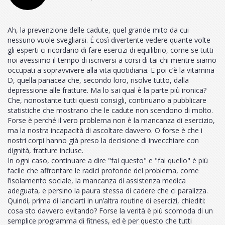
Ah, la prevenzione delle cadute, quel grande mito da cui
nessuno vuole svegliarsi. È così divertente vedere quante volte
gli esperti ci ricordano di fare esercizi di equilibrio, come se tutti
noi avessimo il tempo di iscriversi a corsi di tai chi mentre siamo
occupati a sopravvivere alla vita quotidiana. E poi c’è la vitamina
D, quella panacea che, secondo loro, risolve tutto, dalla
depressione alle fratture. Ma lo sai qual è la parte più ironica?
Che, nonostante tutti questi consigli, continuano a pubblicare
statistiche che mostrano che le cadute non scendono di molto.
Forse è perché il vero problema non è la mancanza di esercizio,
ma la nostra incapacità di ascoltare davvero. O forse è che i
nostri corpi hanno già preso la decisione di invecchiare con
dignità, fratture incluse.
In ogni caso, continuare a dire "fai questo" e "fai quello" è più
facile che affrontare le radici profonde del problema, come
l’isolamento sociale, la mancanza di assistenza medica
adeguata, e persino la paura stessa di cadere che ci paralizza.
Quindi, prima di lanciarti in un’altra routine di esercizi, chiediti:
cosa sto davvero evitando? Forse la verità è più scomoda di un
semplice programma di fitness, ed è per questo che tutti