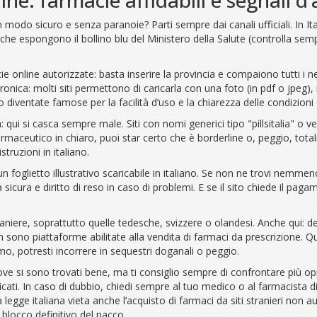
modo sicuro e senza paranoie? Parti sempre dai canali ufficiali. In Itali
che espongono il bollino blu del Ministero della Salute (controlla s
e online autorizzate: basta inserire la provincia e compaiono tutti i neg
ronica: molti siti permettono di caricarla con una foto (in pdf o jpeg),
ventate famose per la facilità d’uso e la chiarezza delle condizioni d
 qui si casca sempre male. Siti con nomi generici tipo "pillsitalia" o ve
armaceutico in chiaro, puoi star certo che è borderline o, peggio, tota
truzioni in italiano.
un foglietto illustrativo scaricabile in italiano. Se non ne trovi nemm
ura e diritto di reso in caso di problemi. E se il sito chiede il pagamen
raniere, soprattutto quelle tedesche, svizzere o olandesi. Anche qui: dev
n sono piattaforme abilitate alla vendita di farmaci da prescrizione. Q
o, potresti incorrere in sequestri doganali o peggio.
 dove si sono trovati bene, ma ti consiglio sempre di confrontare più o
ati. In caso di dubbio, chiedi sempre al tuo medico o al farmacista di f
a legge italiana vieta anche l’acquisto di farmaci da siti stranieri non 
 blocco definitivo del pacco.