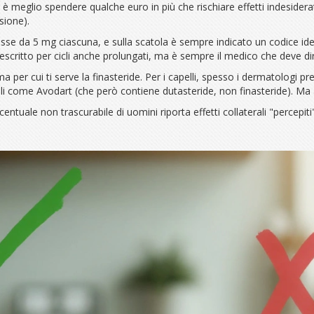
o è meglio spendere qualche euro in più che rischiare effetti indesider
sione).
da 5 mg ciascuna, e sulla scatola è sempre indicato un codice identif
rescritto per cicli anche prolungati, ma è sempre il medico che deve di
a per cui ti serve la finasteride. Per i capelli, spesso i dermatologi 
ili come Avodart (che però contiene dutasteride, non finasteride). Ma 
entuale non trascurabile di uomini riporta effetti collaterali "percepit