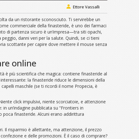
Ettore Vassalli
olta da un ristorante sconosciuto. Ti servirebbe un
 nome commerciale della finasteride, è uno dei farmaci
unto di partenza sicuro è un’impresa—tra siti opachi,
 peggio, danni veri per la salute. Quindi, se ci tieni
storia scottante per capire dove mettere il mouse senza
are online
è più scientifica che magica: contiene finasteride al
nteressante: la finasteride riduce le dimensioni della
i capelli maschile (se ti ricordi il nome Propecia, è
Niente click impulsivi, niente scorciatoie, e attenzione
in un’indagine pubblicata su “Frontiers in
 poca finasteride. Alcuni erano addirittura
. Il risparmio è allettante, ma attenzione, il prezzo
a confezione e delle promozioni. È il caso di comprare?