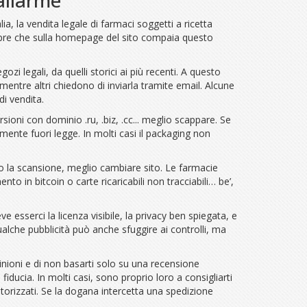
a, la vendita legale di farmaci soggetti a ricetta
empre che sulla homepage del sito compaia questo
ozi legali, da quelli storici ai più recenti. A questo
 mentre altri chiedono di inviarla tramite email. Alcune
i vendita.
rsioni con dominio .ru, .biz, .cc... meglio scappare. Se
lmente fuori legge. In molti casi il packaging non
eno la scansione, meglio cambiare sito. Le farmacie
to in bitcoin o carte ricaricabili non tracciabili… be’,
e esserci la licenza visibile, la privacy ben spiegata, e
ualche pubblicità può anche sfuggire ai controlli, ma
pinioni e di non basarti solo su una recensione
iducia. In molti casi, sono proprio loro a consigliarti
autorizzati. Se la dogana intercetta una spedizione