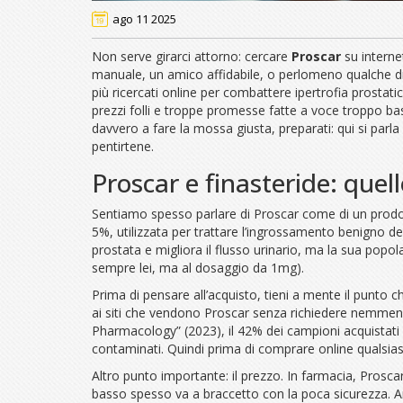
ago 11 2025
Non serve girarci attorno: cercare
Proscar
su interne
manuale, un amico affidabile, o perlomeno qualche dri
più ricercati online per combattere ipertrofia prostati
prezzi folli e troppe promesse fatte a voce troppo bassa.
davvero a fare la mossa giusta, preparati: qui si parl
pentirtene.
Proscar e finasteride: que
Sentiamo spesso parlare di Proscar come di un prodot
5%, utilizzata per trattare l’ingrossamento benigno del
prostata e migliora il flusso urinario, ma la sua popolar
sempre lei, ma al dosaggio da 1mg).
Prima di pensare all’acquisto, tieni a mente il punto ch
ai siti che vendono Proscar senza richiedere nemmeno 
Pharmacology” (2023), il 42% dei campioni acquistati o
contaminati. Quindi prima di comprare online qualsiasi b
Altro punto importante: il prezzo. In farmacia, Proscar
basso spesso va a braccetto con la poca sicurezza. Anc