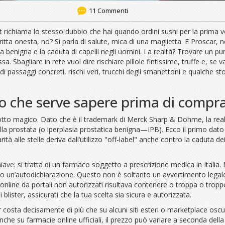
11 Commenti
t richiama lo stesso dubbio che hai quando ordini sushi per la prima v
tta onesta, no? Si parla di salute, mica di una maglietta. E Proscar,
ca benigna e la caduta di capelli negli uomini. La realtà? Trovare un p
 Sbagliare in rete vuol dire rischiare pillole fintissime, truffe e, se va
a di passaggi concreti, rischi veri, trucchi degli smanettoni e qualche 
llo che serve sapere prima di compr
to magico. Dato che è il trademark di Merck Sharp & Dohme, la realtà 
la prostata (o iperplasia prostatica benigna—IPB). Ecco il primo dato i
ità alle stelle deriva dall’utilizzo "off-label" anche contro la caduta de
iave: si tratta di un farmaco soggetto a prescrizione medica in Italia. 
un’autodichiarazione. Questo non è soltanto un avvertimento legale: 
nline da portali non autorizzati risultava contenere o troppa o troppo
lister, assicurati che la tua scelta sia sicura e autorizzata.
 costa decisamente di più che su alcuni siti esteri o marketplace oscuri
he su farmacie online ufficiali, il prezzo può variare a seconda dell