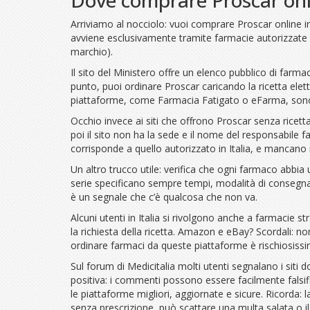
Arriviamo al nocciolo: vuoi comprare Proscar online in 
avviene esclusivamente tramite farmacie autorizzate 
marchio).
Il sito del Ministero offre un elenco pubblico di farmaci
punto, puoi ordinare Proscar caricando la ricetta elett
piattaforme, come Farmacia Fatigato o eFarma, sono di
Occhio invece ai siti che offrono Proscar senza ricetta:
poi il sito non ha la sede e il nome del responsabile f
corrisponde a quello autorizzato in Italia, e mancano is
Un altro trucco utile: verifica che ogni farmaco abbia 
serie specificano sempre tempi, modalità di consegna sic
è un segnale che c’è qualcosa che non va.
Alcuni utenti in Italia si rivolgono anche a farmacie st
la richiesta della ricetta. Amazon e eBay? Scordali: no
ordinare farmaci da queste piattaforme è rischiosissim
Sul forum di Medicitalia molti utenti segnalano i siti
positiva: i commenti possono essere facilmente falsific
le piattaforme migliori, aggiornate e sicure. Ricorda: l
senza prescrizione, può scattare una multa salata o il