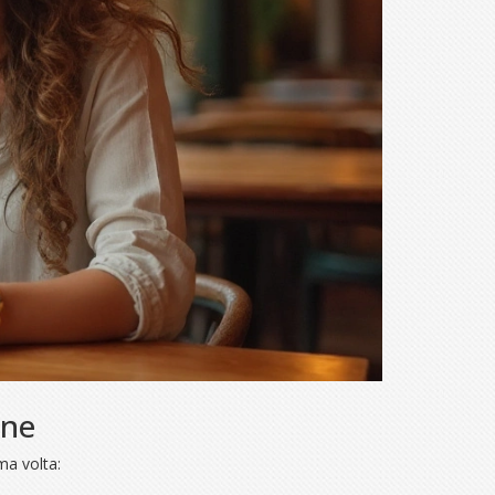
ine
ma volta: