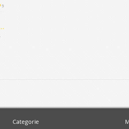
9
li
e
Categorie
M