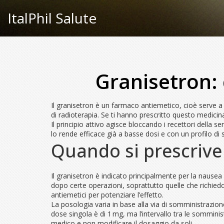
ItalPhil Salute
Granisetron: 
Il granisetron è un farmaco antiemetico, cioè serve a
di radioterapia. Se ti hanno prescritto questo medicin
Il principio attivo agisce bloccando i recettori della 
lo rende efficace già a basse dosi e con un profilo di 
Quando si prescrive 
Il granisetron è indicato principalmente per la nause
dopo certe operazioni, soprattutto quelle che richiedo
antiemetici per potenziare l’effetto.
La posologia varia in base alla via di somministrazio
dose singola è di 1 mg, ma l’intervallo tra le somminis
medico e non modificare il dosaggio da soli.