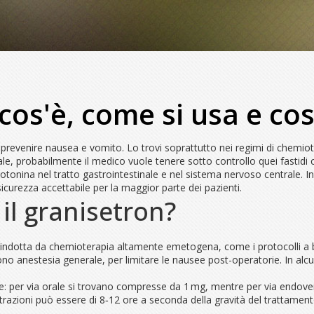
cos'è, come si usa e co
 prevenire nausea e vomito. Lo trovi soprattutto nei regimi di chemiot
ale, probabilmente il medico vuole tenere sotto controllo quei fastidi
serotonina nel tratto gastrointestinale e nel sistema nervoso centrale. I
sicurezza accettabile per la maggior parte dei pazienti.
il granisetron?
a indotta da chemioterapia altamente emetogena, come i protocolli a 
no anestesia generale, per limitare le nausee post-operatorie. In alcun
ne: per via orale si trovano compresse da 1 mg, mentre per via endove
trazioni può essere di 8‑12 ore a seconda della gravità del trattamento.