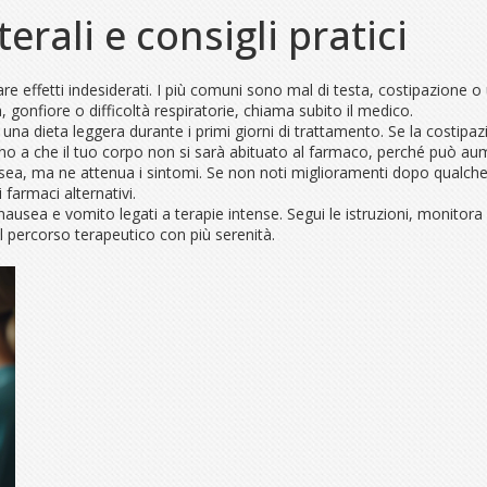
terali e consigli pratici
re effetti indesiderati. I più comuni sono mal di testa, costipazione 
a, gonfiore o difficoltà respiratorie, chiama subito il medico.
una dieta leggera durante i primi giorni di trattamento. Se la costipazi
l fino a che il tuo corpo non si sarà abituato al farmaco, perché può aume
usea, ma ne attenua i sintomi. Se non noti miglioramenti dopo qualche
farmaci alternativi.
 nausea e vomito legati a terapie intense. Segui le istruzioni, monitora g
il percorso terapeutico con più serenità.