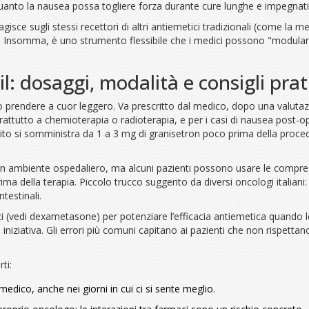
quanto la nausea possa togliere forza durante cure lunghe e impegnati
agisce sugli stessi recettori di altri antiemetici tradizionali (come l
. Insomma, è uno strumento flessibile che i medici possono "modulare
: dosaggi, modalità e consigli prati
uò prendere a cuor leggero. Va prescritto dal medico, dopo una valutazi
rattutto a chemioterapia o radioterapia, e per i casi di nausea post-oper
olito si somministra da 1 a 3 mg di granisetron poco prima della proce
 ambiente ospedaliero, ma alcuni pazienti possono usare le compresse
ma della terapia. Piccolo trucco suggerito da diversi oncologi italia
ntestinali.
aci (vedi dexametasone) per potenziare l’efficacia antiemetica quando l
niziativa. Gli errori più comuni capitano ai pazienti che non rispettano
ti:
edico, anche nei giorni in cui ci si sente meglio.