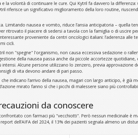
la volontà di continuare le cure. Qui Kytril fa davvero la differenza:
tril riferisce un significativo miglioramento della loro routine, riusce
ica. Limitando nausea e vomito, riduce l’ansia anticipatoria – quella t
 aver ritrovato il piacere di sedersi a tavola con la famiglia o di uscir
nteressante proveniente da centri oncologici italiani: l’aderenza alle
i cicli.
 Kytril non "spegne" l'organismo, non causa eccessiva sedazione o ral
a gestione della nausea passa anche da piccole accortezze quotidiane, c
iù intensi. Alcune persone utilizzano lo zenzero, previa approvazione
nsigli di vita devono andare di pari passo.
 che indicano l’arrivo della nausea, magari con largo anticipo, è già me
’azione mirato fanno sì che i picchi di malessere siano più controllabil
e precauzioni da conoscere
onfrontato con farmaci più "vecchiotti". Però nessun medicinale è magic
 report dell’AIFA del 2024, il 13% dei pazienti segnala almeno un dist