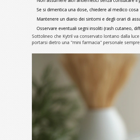
Non assumere altri antiemetici senza consultare il 
Se si dimentica una dose, chiedere al medico cosa f
Mantenere un diario dei sintomi e degli orari di ass
Osservare eventuali segni insoliti (rash cutaneo, dif
Sottolineo che Kytril va conservato lontano dalla luce 
portarsi dietro una "mini farmacia" personale sempre