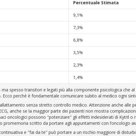
Percentuale Stimata
9,1%
7,3%
6,8%
3,5%
2,3%
1,4%
 — ma spesso transitori e legati più alla componente psicologica che al 
ato. Ecco perché è fondamentale comunicare subito al medico ogni sin
l’allattamento senza stretto controllo medico. Attenzione anche alle p
ll’ECG, anche se la maggior parte dei pazienti non mostra complicazioni 
rmaci oncologici possono "potenziare" gli effetti indesiderati di Kytril o r
o promemoria scritto da portare agli appuntamenti con l’oncologo aiut
ntinuativa e "fai da te" può portare a un rischio maggiore di disturbi int