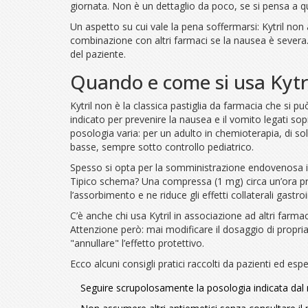
giornata. Non è un dettaglio da poco, se si pensa a 
Un aspetto su cui vale la pena soffermarsi: Kytril non 
combinazione con altri farmaci se la nausea è severa
del paziente.
Quando e come si usa Kytril
Kytril non è la classica pastiglia da farmacia che si p
indicato per prevenire la nausea e il vomito legati sop
posologia varia: per un adulto in chemioterapia, di s
basse, sempre sotto controllo pediatrico.
Spesso si opta per la somministrazione endovenosa in
Tipico schema? Una compressa (1 mg) circa un’ora pri
l’assorbimento e ne riduce gli effetti collaterali gastroi
C’è anche chi usa Kytril in associazione ad altri farm
Attenzione però: mai modificare il dosaggio di propria i
"annullare" l’effetto protettivo.
Ecco alcuni consigli pratici raccolti da pazienti ed esper
Seguire scrupolosamente la posologia indicata dal m