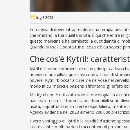
lug 8 2025
Immagina di dover intraprendere una terapia pesante, 
che limitano la tua qualità di vita. È qui che entra 
questo medicinale ha cambiato la quotidianità di mol
Quando si usa? E soprattutto, cosa c'è da sapere prim
Che cos'è Kytril: caratteris
Kytril è il nome commerciale di un principio attivo c
rimedio o una pillola qualsiasi contro il mal di stomac
povere, Kytril "blocca" alcune vie nervose nel cervello 
modo in cui medici e pazienti affrontano gli effetti col
Ma Kytril non è utilizzato solo in oncologia. In alcun
nausea intensa. Le formulazioni disponibili sono diverse
usata, soprattutto in ambiente ospedaliero, mentre negl
Agency evidenzia nel 2023 almeno 800.000 prescrizion
Il vero vantaggio di Kytril è la rapidità d’azione: spe
interessante: molti pazienti raccontano di provare un 