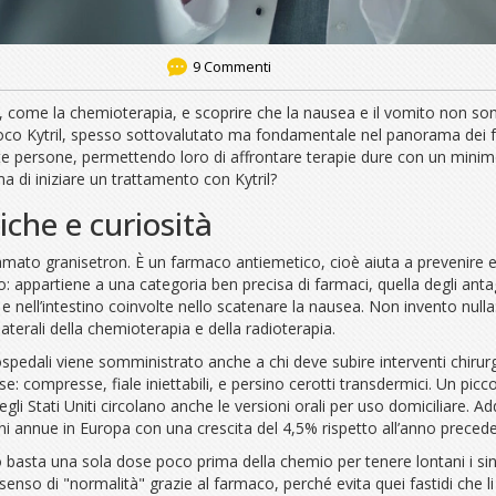
9 Commenti
come la chemioterapia, e scoprire che la nausea e il vomito non sono
in gioco Kytril, spesso sottovalutato ma fondamentale nel panorama dei
te persone, permettendo loro di affrontare terapie dure con un minim
a di iniziare un trattamento con Kytril?
tiche e curiosità
hiamato granisetron. È un farmaco antiemetico, cioè aiuta a prevenire
o: appartiene a una categoria ben precisa di farmaci, quella degli anta
e nell’intestino coinvolte nello scatenare la nausea. Non invento nulla:
laterali della chemioterapia e della radioterapia.
i ospedali viene somministrato anche a chi deve subire interventi chiru
: compresse, fiale iniettabili, e persino cerotti transdermici. Un piccol
i Stati Uniti circolano anche le versioni orali per uso domiciliare. Ad
i annue in Europa con una crescita del 4,5% rispetto all’anno precede
sso basta una sola dose poco prima della chemio per tenere lontani i sin
senso di "normalità" grazie al farmaco, perché evita quei fastidi che l