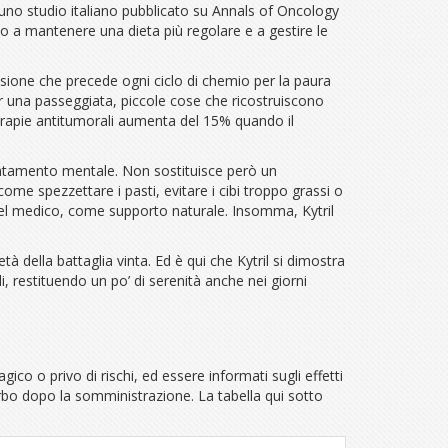
 uno studio italiano pubblicato su Annals of Oncology
ndo a mantenere una dieta più regolare e a gestire le
ensione che precede ogni ciclo di chemio per la paura
e per una passeggiata, piccole cose che ricostruiscono
 terapie antitumorali aumenta del 15% quando il
lentamento mentale. Non sostituisce però un
ome spezzettare i pasti, evitare i cibi troppo grassi o
 del medico, come supporto naturale. Insomma, Kytril
tà della battaglia vinta. Ed è qui che Kytril si dimostra
i, restituendo un po’ di serenità anche nei giorni
o o privo di rischi, ed essere informati sugli effetti
urbo dopo la somministrazione. La tabella qui sotto