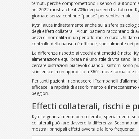
temuti, perché compromettono il senso di autonomia e 
nel 2022 mostra che il 70% dei pazienti trattati con Ky
giornate senza continue "pause" per sentirsi male.
Kytril aiuta indirettamente anche sulla sfera psicolog
degli effetti collaterali. Alcuni pazienti raccontano di
pezzi di normalità in un periodo molto duro. Un dato i
controllo della nausea è efficace, specialmente nei prim
La differenza rispetto ai vecchi antiemetici è netta:
alimentazione equilibrata né uno stile di vita sano: l
cercare distrazioni piacevoli quando i sintomi sono p
si inserisce in un approccio a 360°, dove farmaco e co
Per tanti pazienti, riconoscere i "campanelli d’allarme"
efficace: la rapidità di assorbimento e il meccanismo d
peggiori.
Effetti collaterali, rischi 
Kytril è generalmente ben tollerato, specialmente se c
collaterali può fare davvero la differenza. Secondo un
mostra i principali effetti avversi e la loro frequenza: