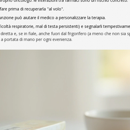
proprio oncologo: le interazioni tra farmaci sono un rischio concreto.
are prima di recuperarla "al volo".
unzione può aiutare il medico a personalizzare la terapia.
ficoltà respiratorie, mal di testa persistenti) e segnalarli tempestivam
diretta e, se in fiale, anche fuori dal frigorifero (a meno che non sia 
 a portata di mano per ogni evenienza.