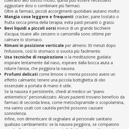
tollerano allo stesso modo, quindi può essere necessario
aggiustare dosi o combinare più farmaci.
Oltre ai farmaci, piccoli accorgimenti quotidiani aiutano molto:
Mangia cose leggere e frequenti
: cracker, pane tostato o
frutta secca prima della terapia; evita pasti pesanti o grassi.
Bevi liquidi a piccoli sorsi
invece di un grande bicchiere
d’acqua; tisane allo zenzero o camomilla sono ottime per
calmare lo stomaco.
Rimani in posizione verticale
per almeno 30 minuti dopo
l’infusione, così lo stomaco si svuota più facilmente.
Usa tecniche di respirazione
o la meditazione guidata:
inspirare lentamente dal naso, espirare dalla bocca aiuta a
ridurre l’ansia, che peggiora la nausea.
Profumi delicati
come limone o menta possono avere un
effetto calmante; tenere una piccola bottiglietta di olio
essenziale a portata di mano è utile.
Se la nausea è persistente, chiedi al medico un “piano
antiemetico” personalizzato. Alcuni pazienti trovano beneficio da
farmaci di seconda linea, come metoclopramide o scopolamina,
ma vanno usati con cautela perché possono causare
sonnolenza.
Infine, non dimenticare di segnalare al personale sanitario
qualsiasi cambiamento: se la nausea peggiora, se compaiono