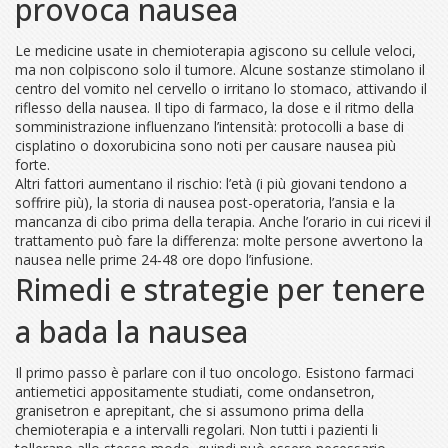
provoca nausea
Le medicine usate in chemioterapia agiscono su cellule veloci,
ma non colpiscono solo il tumore. Alcune sostanze stimolano il
centro del vomito nel cervello o irritano lo stomaco, attivando il
riflesso della nausea. Il tipo di farmaco, la dose e il ritmo della
somministrazione influenzano l’intensità: protocolli a base di
cisplatino o doxorubicina sono noti per causare nausea più
forte.
Altri fattori aumentano il rischio: l’età (i più giovani tendono a
soffrire più), la storia di nausea post-operatoria, l’ansia e la
mancanza di cibo prima della terapia. Anche l’orario in cui ricevi il
trattamento può fare la differenza: molte persone avvertono la
nausea nelle prime 24‑48 ore dopo l’infusione.
Rimedi e strategie per tenere
a bada la nausea
Il primo passo è parlare con il tuo oncologo. Esistono farmaci
antiemetici appositamente studiati, come ondansetron,
granisetron e aprepitant, che si assumono prima della
chemioterapia e a intervalli regolari. Non tutti i pazienti li