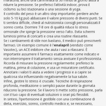
maratona; anche una camminata di 30 minuti al giorno aiuta a
ridurre la pressione. Se preferisci l’attività indoor, prova il
ciclismo su bici stazionaria o una sessione di yoga.
Il controllo del peso è un altro step importante: perdere anche
solo 5-10 kg può abbassare il valore pressorio di diversi punti. Se
ti sembra difficile, chiedi al nutrizionista consigli personalizzati.Il
sonno conta. Dormire 7-8 ore di qualità riduce lo stress
ormonale che spinge la pressione verso l'alto. Evita schermi
luminosi prima di coricarti e crea una routine rilassante.
Se i cambiamenti di stile non bastano, il medico può prescriverti
farmaci. Un esempio comune è l'
enalapril
(venduto come
Vasotec), un ACE-inibitore che aiuta i vasi a rilassarsi. È
importante assumere il farmaco esattamente come indicato e
non interrompere il trattamento senza avvisare il professionista.
Ricorda di misurare la pressione regolarmente: preferisci la
mattina, prima di colazione, e usa un misuratore certificato.
Annotare i valori ti aiuta a vedere i progressi e a capire se
qualcosa sta influenzando negativamente la tua salute.
Infine, gestire lo stress è cruciale. Tecniche di respirazione
profonda, meditazione o semplici pause durante la giornata
riducono la pressione. Se il lavoro ti mette sotto pressione, parla
con il tuo capo di eventuali soluzioni o orari più flessibili.
In sintesi, l'ipertensione è gestibile con una combinazione di
dieta, esercizio, sonno, controllo medico e, se necessario,