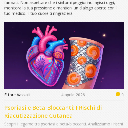
farmaci. Non aspettare che i sintomi peggiorino: agisci oggi,
monitora la tua pressione e mantieni un dialogo aperto con il
tuo medico. Il tuo cuore ti ringrazierà.
Ettore Vassalli
4 aprile 2026
0
Psoriasi e Beta-Bloccanti: I Rischi di
Riacutizzazione Cutanea
Scopri il legame tra psoriasi e beta-bloccanti. Analizziamo i rischi