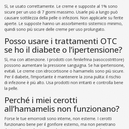
Sì, se usato correttamente. Le creme e supposte al 1% sono
sicure per un uso di 7 giorni massimo. Usarle più a lungo può
causare sottilezza della pelle o infezioni. Non applicarle su ferite
aperte. Le supposte hanno un assorbimento sistemico minimo,
quindi sono più sicure delle creme per uso prolungato.
Posso usare i trattamenti OTC
se ho il diabete o l’ipertensione?
Sì, ma con attenzione. I prodotti con fenilefrina (vasocostrittore)
possono aumentare la pressione sanguigna. Se hai ipertensione,
evitali. Le creme con idrocortisone o hamamelis sono più sicure.
Per il diabete, l’importante è mantenere la zona pulita: il rischio
di infezione è più alto. Usa prodotti non irritanti e controlla bene
la pelle.
Perché i miei cerotti
all’hamamelis non funzionano?
Forse le tue emorroidi sono interne, non esterne. I cerotti
funzionano bene per il gonfiore esterno, ma non penetrano