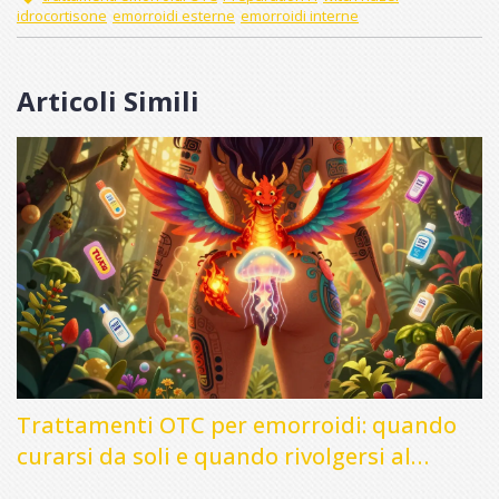
idrocortisone
emorroidi esterne
emorroidi interne
Articoli Simili
Trattamenti OTC per emorroidi: quando
curarsi da soli e quando rivolgersi al
medico