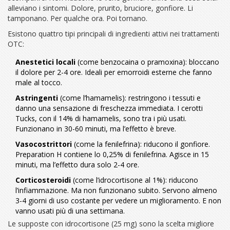
alleviano i sintomi. Dolore, prurito, bruciore, gonfiore. Li
tamponano. Per qualche ora. Poi tornano.
Esistono quattro tipi principali di ingredienti attivi nei trattamenti
OTC:
Anestetici locali
(come benzocaina o pramoxina): bloccano
il dolore per 2-4 ore. Ideali per emorroidi esterne che fanno
male al tocco.
Astringenti
(come l’hamamelis): restringono i tessuti e
danno una sensazione di freschezza immediata. I cerotti
Tucks, con il 14% di hamamelis, sono tra i più usati.
Funzionano in 30-60 minuti, ma l’effetto è breve.
Vasocostrittori
(come la fenilefrina): riducono il gonfiore.
Preparation H contiene lo 0,25% di fenilefrina. Agisce in 15
minuti, ma l’effetto dura solo 2-4 ore.
Corticosteroidi
(come l’idrocortisone al 1%): riducono
l’infiammazione. Ma non funzionano subito. Servono almeno
3-4 giorni di uso costante per vedere un miglioramento. E non
vanno usati più di una settimana.
Le supposte con idrocortisone (25 mg) sono la scelta migliore