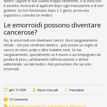
dentro. Oppure le stai usando troppo raramente, o la zona non
è asciutta. Assicurati di applicarli dopo ogni evacuazione e di non
grattare. Se non funzionano dopo 2-3 giorni, prova una
supposta o consulta un medico.
Le emorroidi possono diventare
cancerose?
No, le emorroidi non diventano cancro. Ma il sanguinamento
rettale - che può sembrare identico - può essere un segno di
cancro al colon, polipi o altre malattie serie. Se hai
sanguinamento, specialmente se è nuovo o accompagnato da
perdita di peso, cambiamenti nell’evacuazione o dolore
addominale, vai dal medico. Non presumere che sia solo
emorroidi.
gen 12 2026
Ettore Vassalli
Permalink
13 Commenti
trattamenti emorroidi OTC
Preparation H
witch hazel