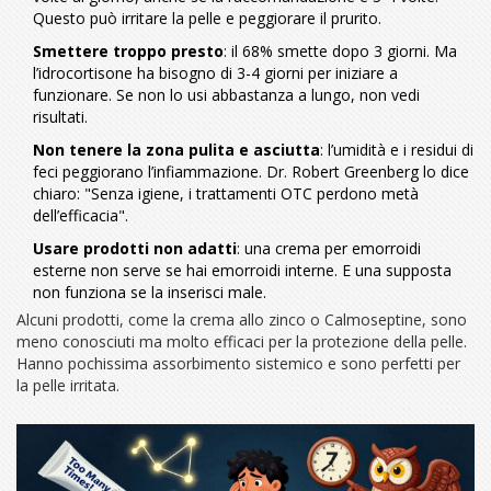
Questo può irritare la pelle e peggiorare il prurito.
Smettere troppo presto
: il 68% smette dopo 3 giorni. Ma
l’idrocortisone ha bisogno di 3-4 giorni per iniziare a
funzionare. Se non lo usi abbastanza a lungo, non vedi
risultati.
Non tenere la zona pulita e asciutta
: l’umidità e i residui di
feci peggiorano l’infiammazione. Dr. Robert Greenberg lo dice
chiaro: "Senza igiene, i trattamenti OTC perdono metà
dell’efficacia".
Usare prodotti non adatti
: una crema per emorroidi
esterne non serve se hai emorroidi interne. E una supposta
non funziona se la inserisci male.
Alcuni prodotti, come la crema allo zinco o Calmoseptine, sono
meno conosciuti ma molto efficaci per la protezione della pelle.
Hanno pochissima assorbimento sistemico e sono perfetti per
la pelle irritata.