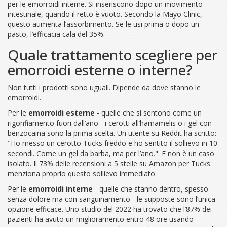
per le emorroidi interne. Si inseriscono dopo un movimento
intestinale, quando il retto è vuoto. Secondo la Mayo Clinic,
questo aumenta l’assorbimento. Se le usi prima o dopo un
pasto, l’efficacia cala del 35%.
Quale trattamento scegliere per
emorroidi esterne o interne?
Non tutti i prodotti sono uguali. Dipende da dove stanno le
emorroidi.
Per le
emorroidi esterne
- quelle che si sentono come un
rigonfiamento fuori dall’ano - i cerotti all’hamamelis o i gel con
benzocaina sono la prima scelta. Un utente su Reddit ha scritto:
"Ho messo un cerotto Tucks freddo e ho sentito il sollievo in 10
secondi. Come un gel da barba, ma per l’ano.". E non è un caso
isolato. Il 73% delle recensioni a 5 stelle su Amazon per Tucks
menziona proprio questo sollievo immediato.
Per le
emorroidi interne
- quelle che stanno dentro, spesso
senza dolore ma con sanguinamento - le supposte sono l’unica
opzione efficace. Uno studio del 2022 ha trovato che l’87% dei
pazienti ha avuto un miglioramento entro 48 ore usando