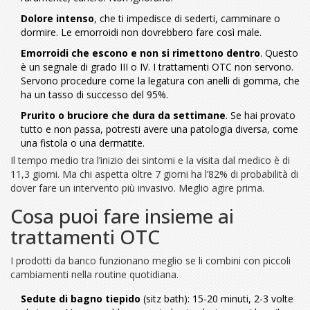
Dolore intenso
, che ti impedisce di sederti, camminare o
dormire. Le emorroidi non dovrebbero fare così male.
Emorroidi che escono e non si rimettono dentro
. Questo
è un segnale di grado III o IV. I trattamenti OTC non servono.
Servono procedure come la legatura con anelli di gomma, che
ha un tasso di successo del 95%.
Prurito o bruciore che dura da settimane
. Se hai provato
tutto e non passa, potresti avere una patologia diversa, come
una fistola o una dermatite.
Il tempo medio tra l’inizio dei sintomi e la visita dal medico è di
11,3 giorni. Ma chi aspetta oltre 7 giorni ha l’82% di probabilità di
dover fare un intervento più invasivo. Meglio agire prima.
Cosa puoi fare insieme ai
trattamenti OTC
I prodotti da banco funzionano meglio se li combini con piccoli
cambiamenti nella routine quotidiana.
Sedute di bagno tiepido
(sitz bath): 15-20 minuti, 2-3 volte