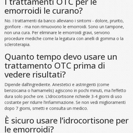
I trattamenti OTC per le
emorroidi le curano?
No. I trattamenti da banco alleviano i sintomi - dolore, prurito,
gonfiore - ma non rimuovono le emorroidi. Sono un tampone,
non una cura. Per eliminare le emorroidi gravi, servono
procedure mediche come la legatura con anelli di gomma o la
scleroterapia.
Quanto tempo devo usare un
trattamento OTC prima di
vedere risultati?
Dipende dall’ingrediente. Anestetici e astringenti (come
benzocaina o hamamelis) agiscono in pochi minuti, ma l’effetto
dura solo poche ore. L’idrocortisone richiede 3-4 giorni di uso
costante per ridurre l’infiammazione. Se non vedi miglioramenti
dopo 7 giorni, smetti e consulta un medico.
È sicuro usare l’idrocortisone per
le emorroidi?