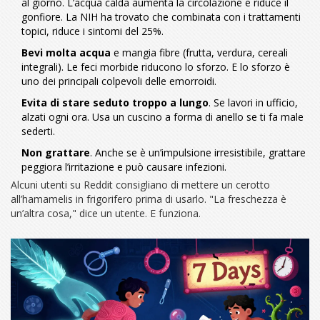
al giorno. L’acqua calda aumenta la circolazione e riduce il
gonfiore. La NIH ha trovato che combinata con i trattamenti
topici, riduce i sintomi del 25%.
Bevi molta acqua
e mangia fibre (frutta, verdura, cereali
integrali). Le feci morbide riducono lo sforzo. E lo sforzo è
uno dei principali colpevoli delle emorroidi.
Evita di stare seduto troppo a lungo
. Se lavori in ufficio,
alzati ogni ora. Usa un cuscino a forma di anello se ti fa male
sederti.
Non grattare
. Anche se è un’impulsione irresistibile, grattare
peggiora l’irritazione e può causare infezioni.
Alcuni utenti su Reddit consigliano di mettere un cerotto
all’hamamelis in frigorifero prima di usarlo. "La freschezza è
un’altra cosa," dice un utente. E funziona.