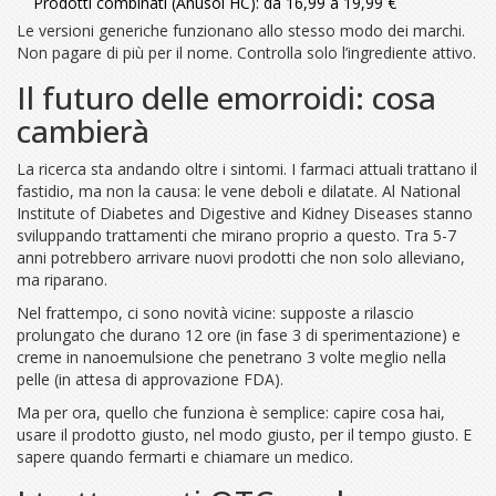
Prodotti combinati (Anusol HC): da 16,99 a 19,99 €
Le versioni generiche funzionano allo stesso modo dei marchi.
Non pagare di più per il nome. Controlla solo l’ingrediente attivo.
Il futuro delle emorroidi: cosa
cambierà
La ricerca sta andando oltre i sintomi. I farmaci attuali trattano il
fastidio, ma non la causa: le vene deboli e dilatate. Al National
Institute of Diabetes and Digestive and Kidney Diseases stanno
sviluppando trattamenti che mirano proprio a questo. Tra 5-7
anni potrebbero arrivare nuovi prodotti che non solo alleviano,
ma riparano.
Nel frattempo, ci sono novità vicine: supposte a rilascio
prolungato che durano 12 ore (in fase 3 di sperimentazione) e
creme in nanoemulsione che penetrano 3 volte meglio nella
pelle (in attesa di approvazione FDA).
Ma per ora, quello che funziona è semplice: capire cosa hai,
usare il prodotto giusto, nel modo giusto, per il tempo giusto. E
sapere quando fermarti e chiamare un medico.