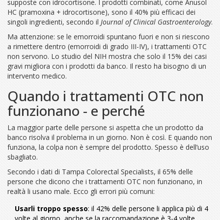
supposte con idrocortisone. I prodotti combinati, come Anusol
HC (pramoxina + idrocortisone), sono il 40% più efficaci dei
singoli ingredienti, secondo il
Journal of Clinical Gastroenterology
.
Ma attenzione: se le emorroidi spuntano fuori e non si riescono
a rimettere dentro (emorroidi di grado III-IV), i trattamenti OTC
non servono. Lo studio del NIH mostra che solo il 15% dei casi
gravi migliora con i prodotti da banco. Il resto ha bisogno di un
intervento medico.
Quando i trattamenti OTC non
funzionano - e perché
La maggior parte delle persone si aspetta che un prodotto da
banco risolva il problema in un giorno. Non è così. E quando non
funziona, la colpa non è sempre del prodotto. Spesso è dell’uso
sbagliato.
Secondo i dati di Tampa Colorectal Specialists, il 65% delle
persone che dicono che i trattamenti OTC non funzionano, in
realtà li usano male. Ecco gli errori più comuni:
Usarli troppo spesso
: il 42% delle persone li applica più di 4
volte al giorno, anche se la raccomandazione è 3-4 volte.