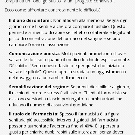
terapia da un "obbligo subìto" a un "progetto condiviso".
Ecco come affrontare concretamente le difficoltà:
Il diario dei sintomi:
Non affidarti alla memoria. Segna ogni
giorno come ti senti e a che ora compare il fastidio. Questo
permette al medico di capire se l'effetto collaterale è legato al
picco di concentrazione del farmaco nel sangue e se può
cambiare l'orario di assunzione.
Comunicazione onesta:
Molti pazienti ammettono di aver
saltato le dosi solo quando il medico lo chiede esplicitamente.
Di' subito: "Sento questo fastidio e per questo ho iniziato a
saltare le pillole". Questo apre la strada a un aggiustamento
del dosaggio o a un cambio di molecola.
Semplificazione del regime:
Se prendi dieci pillole al giorno,
il rischio di errore e stress è altissimo. Chiedi al farmacista se
esistono versioni a rilascio prolungato o combinazioni che
riducano il numero di assunzioni quotidiane.
Il ruolo del farmacista:
Spesso il farmacista è la figura
sanitaria più accessibile. Interventi guidati dal farmacista
possono aumentare l'aderenza fino al 40%. È la persona
giusta per chiarire dubbi rapidi sulle interazioni senza dover