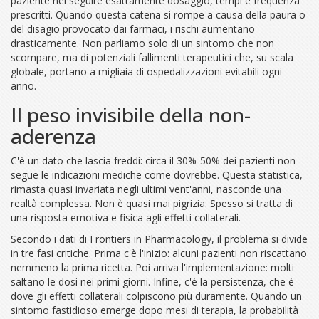
paziente nel seguire esattamente dosaggio, tempi e frequenza
prescritti. Quando questa catena si rompe a causa della paura o
del disagio provocato dai farmaci, i rischi aumentano
drasticamente. Non parliamo solo di un sintomo che non
scompare, ma di potenziali fallimenti terapeutici che, su scala
globale, portano a migliaia di ospedalizzazioni evitabili ogni
anno.
Il peso invisibile della non-
aderenza
C'è un dato che lascia freddi: circa il 30%-50% dei pazienti non
segue le indicazioni mediche come dovrebbe. Questa statistica,
rimasta quasi invariata negli ultimi vent'anni, nasconde una
realtà complessa. Non è quasi mai pigrizia. Spesso si tratta di
una risposta emotiva e fisica agli effetti collaterali.
Secondo i dati di
Frontiers in Pharmacology
, il problema si divide
in tre fasi critiche. Prima c'è l'inizio: alcuni pazienti non riscattano
nemmeno la prima ricetta. Poi arriva l'implementazione: molti
saltano le dosi nei primi giorni. Infine, c'è la persistenza, che è
dove gli effetti collaterali colpiscono più duramente. Quando un
sintomo fastidioso emerge dopo mesi di terapia, la probabilità