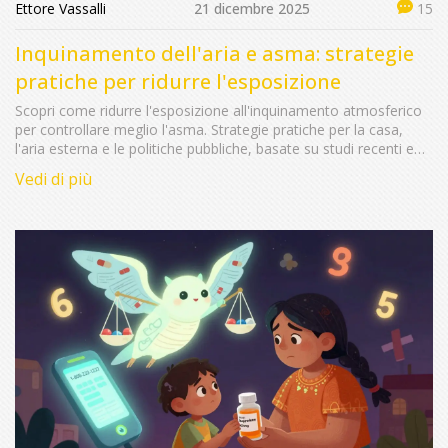
Ettore Vassalli
21 dicembre 2025
15
Inquinamento dell'aria e asma: strategie
pratiche per ridurre l'esposizione
Scopri come ridurre l'esposizione all'inquinamento atmosferico
per controllare meglio l'asma. Strategie pratiche per la casa,
l'aria esterna e le politiche pubbliche, basate su studi recenti e
dati reali.
Vedi di più