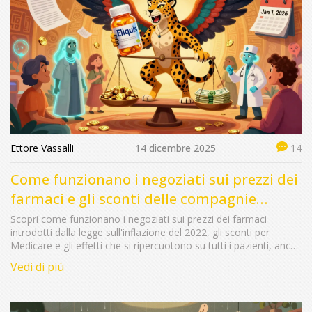
Ettore Vassalli
14 dicembre 2025
14
Come funzionano i negoziati sui prezzi dei
farmaci e gli sconti delle compagnie
assicurative
Scopri come funzionano i negoziati sui prezzi dei farmaci
introdotti dalla legge sull'inflazione del 2022, gli sconti per
Medicare e gli effetti che si ripercuotono su tutti i pazienti, anche
con assicurazioni private.
Vedi di più