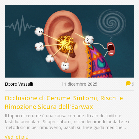
Ettore Vassalli
11 dicembre 2025
9
Occlusione di Cerume: Sintomi, Rischi e
Rimozione Sicura dell'Earwax
Il tappo di cerume è una causa comune di calo dell'udito e
fastidio auricolare. Scopri sintomi, rischi dei rimedi fai-da-te e i
metodi sicuri per rimuoverlo, basati su linee guida mediche
aggiornate.
Vedi di più