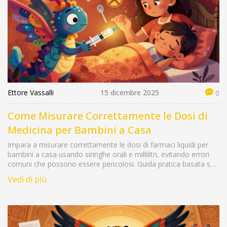
Ettore Vassalli
15 dicembre 2025
0
Come Misurare Correttamente le Dosi di
Medicina per Bambini a Casa
Impara a misurare correttamente le dosi di farmaci liquidi per
bambini a casa usando siringhe orali e millilitri, evitando errori
comuni che possono essere pericolosi. Guida pratica basata su
linee guida internazionali.
Vedi di più